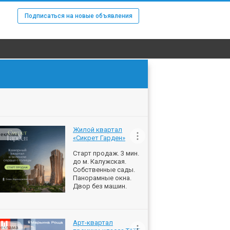
Подписаться на новые объявления
Жилой квартал
еклама
«Сикрет Гарден»
Старт продаж. 3 мин.
до м. Калужская.
Собственные сады.
Панорамные окна.
Двор без машин.
Арт-квартал
еклама