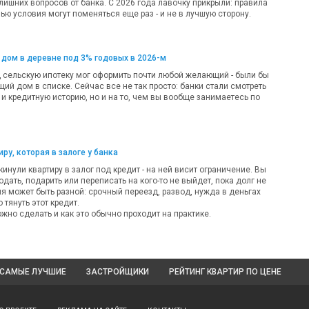
лишних вопросов от банка. С 2026 года лавочку прикрыли: правила
ью условия могут поменяться еще раз - и не в лучшую сторону.
 дом в деревне под 3% годовых в 2026-м
д сельскую ипотеку мог оформить почти любой желающий - были бы
ий дом в списке. Сейчас все не так просто: банки стали смотреть
 и кредитную историю, но и на то, чем вы вообще занимаетесь по
ру, которая в залоге у банка
кинули квартиру в залог под кредит - на ней висит ограничение. Вы
одать, подарить или переписать на кого-то не выйдет, пока долг не
ия может быть разной: срочный переезд, развод, нужда в деньгах
 тянуть этот кредит.
жно сделать и как это обычно проходит на практике.
САМЫЕ ЛУЧШИЕ
ЗАСТРОЙЩИКИ
РЕЙТИНГ КВАРТИР
ПО ЦЕНЕ