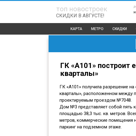
р
топ новостроек
н
СКИДКИ В АВГУСТЕ!
КАРТА
МЕТРО
СКИДКИ
ГК «А101» построит 
кварталы»
ГК «А101» получила разрешение на
кварталы», расположенном между п
проектируемым проездом №7048.
Дом №3 представляет собой пять к
площадью 38,3 тыс. кв. метров. Все
метров, коммерческие помещения н
паркинг на подземном этаже.