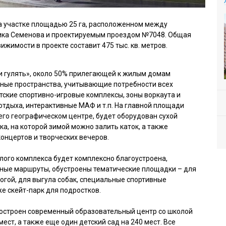
а участке площадью 25 га, расположенном между
ика Семенова и проектируемым проездом №7048. Общая
жимости в проекте составит 475 тыс. кв. метров.
и гулять», около 50% прилегающей к жилым домам
нные пространства, учитывающие потребности всех
тские спортивно-игровые комплексы, зоны воркаута и
отдыха, интерактивные МАФ и т.п. На главной площади
его географическом центре, будет оборудован сухой
а, на которой зимой можно залить каток, а также
онцертов и творческих вечеров.
лого комплекса будет комплексно благоустроена,
ые маршруты, обустроены тематические площадки – для
огой, для выгула собак, специальные спортивные
е скейт-парк для подростков.
 построен современный образовательный центр со школой
мест, а также еще один детский сад на 240 мест. Все