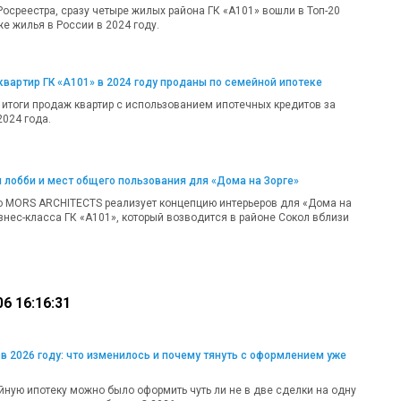
осреестра, сразу четыре жилых района ГК «А101» вошли в Топ-20
е жилья в России в 2024 году.
вартир ГК «А101» в 2024 году проданы по семейной ипотеке
 итоги продаж квартир с использованием ипотечных кредитов за
2024 года.
 лобби и мест общего пользования для «Дома на Зорге»
о MORS ARCHITECTS реализует концепцию интерьеров для «Дома на
изнес-класса ГК «А101», который возводится в районе Сокол вблизи
6 16:16:31
в 2026 году: что изменилось и почему тянуть с оформлением уже
ную ипотеку можно было оформить чуть ли не в две сделки на одну