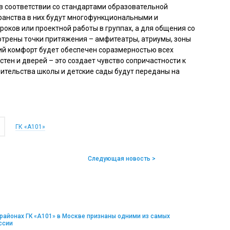
в соответствии со стандартами образовательной
транства в них будут многофункциональными и
оков или проектной работы в группах, а для общения со
отрены точки притяжения – амфитеатры, атриумы, зоны
кий комфорт будет обеспечен соразмерностью всех
стен и дверей – это создает чувство сопричастности к
ительства школы и детские сады будут переданы на
ГК «А101»
Следующая новость >
районах ГК «А101» в Москве признаны одними из самых
ссии