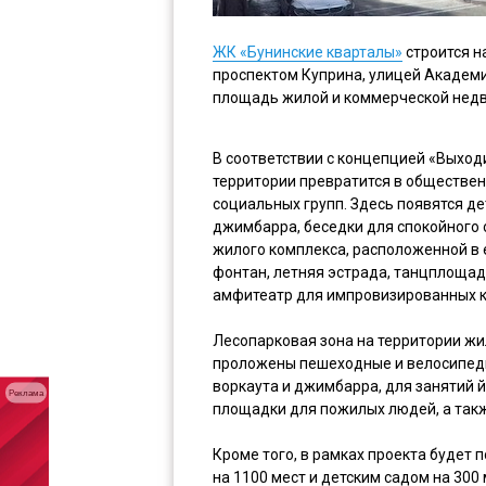
ЖК «Бунинские кварталы»
строится н
проспектом Куприна, улицей Академ
площадь жилой и коммерческой недви
В соответствии с концепцией «Выход
территории превратится в обществе
социальных групп. Здесь появятся де
джимбарра, беседки для спокойного 
жилого комплекса, расположенной в 
фонтан, летняя эстрада, танцплощадк
амфитеатр для импровизированных к
Лесопарковая зона на территории жи
проложены пешеходные и велосипедн
воркаута и джимбарра, для занятий й
Реклама
площадки для пожилых людей, а такж
Кроме того, в рамках проекта будет
на 1100 мест и детским садом на 300 