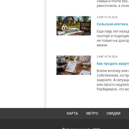
семью и почти без 
ужесточили, а осен
6 АВГУСТА 2026
Сельская ипотека:
Еще пару лет наза
паспорт и подходящ
не только на доход
жизни.
5 АВГУСТА 2026
Как продать кварти
Взяли ипотеку или 
собственник, но пр
закроете. А ситуац
или просто надоело
Разберемся, что мо
КАРТА
МЕТРО
СКИДКИ