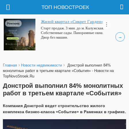
ТОП НОВОСТРОЕК
Жилой квартал «Сикрет Гарден»
Реклама
Старт продаж. 3 мин. до м. Калужская.
Собственные сады. Панорамные окна.
→
Двор без машин.
›
›
Главная
Новости недвижимости
Донстрой выполнил 84%
монолитных работ в третьем квартале «События» - Новости на
TopNovoStroek.Ru
Донстрой выполнил 84% монолитных
работ в третьем квартале «События»
Компания Донстрой ведет строительство жилого
комплекса бизнес-класса «Событие» в Раменках в графике.