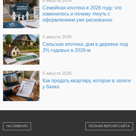
6 августа 2026
Семейная ипотека в 2026 году: что
изменилось и почему тянуть с
оформлением уже рискованно
6 августа 2026
Сельская ипотека: дом в деревне под
3% годовых в 2026-м
5 августа 2026
Как продать квартиру, которая в залоге
у банка
НА ГЛАВНУЮ
ПОЛНАЯ ВЕРСИЯ САЙТА