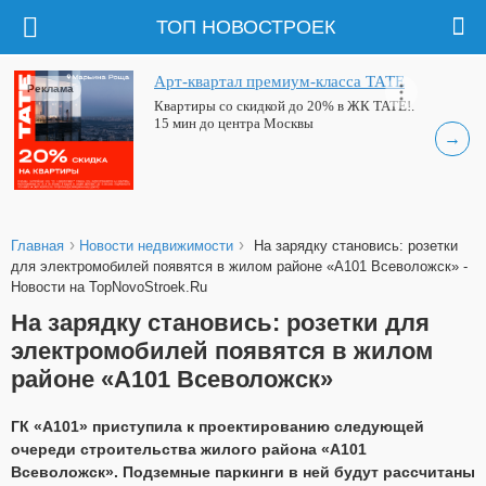
ТОП НОВОСТРОЕК
Арт-квартал премиум-класса ТАТЕ
Реклама
Квартиры со скидкой до 20% в ЖК ТАТЕ!.
15 мин до центра Москвы
→
›
›
Главная
Новости недвижимости
На зарядку становись: розетки
для электромобилей появятся в жилом районе «А101 Всеволожск» -
Новости на TopNovoStroek.Ru
На зарядку становись: розетки для
электромобилей появятся в жилом
районе «А101 Всеволожск»
ГК «А101» приступила к проектированию следующей
очереди строительства жилого района «А101
Всеволожск». Подземные паркинги в ней будут рассчитаны