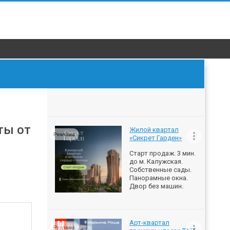
ты от
Жилой квартал
Реклама
«Сикрет Гарден»
Старт продаж. 3 мин.
до м. Калужская.
Собственные сады.
Панорамные окна.
Двор без машин.
Арт-квартал
Реклама