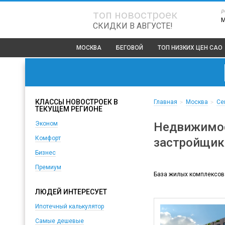
р
топ новостроек
СКИДКИ В АВГУСТЕ!
МОСКВА
БЕГОВОЙ
ТОП
НИЗКИХ ЦЕН САО
КЛАССЫ НОВОСТРОЕК В
Главная
Москва
Се
>
>
ТЕКУЩЕМ РЕГИОНЕ
Недвижимос
Эконом
Комфорт
застройщик
Бизнес
Премиум
База жилых комплексов
ЛЮДЕЙ ИНТЕРЕСУЕТ
Ипотечный калькулятор
Самые дешевые