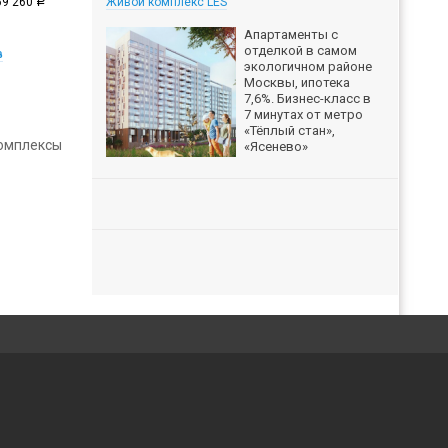
69 260
Живой комплекс LES
a
Апартаменты с
отделкой в самом
в
экологичном районе
Москвы, ипотека
7,6%. Бизнес-класс в
7 минутах от метро
«Тёплый стан»,
комплексы
«Ясенево»