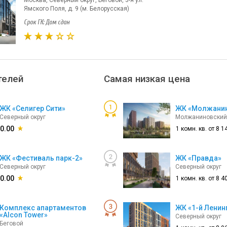
Ямского Поля, д. 9 (м. Белорусская)
Срок ГК: Дом сдан
телей
Самая низкая цена
ЖК «Селигер Сити»
ЖК «Молжани
Северный округ
Молжаниновский
0.00
1 комн. кв. от
8 1
ЖК «Фестиваль парк-2»
ЖК «Правда»
Северный округ
Северный округ
0.00
1 комн. кв. от
8 4
Комплекс апартаментов
ЖК «1-й Ленин
«Alcon Tower»
Северный округ
Беговой