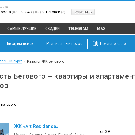
егион
Москва
САО
Беговой
Изменить
(870)
>
(103)
>
(3)
САМЫЕ ЛУЧШИЕ
СКИДКИ
TELEGRAM
MAX
Быстрый поиск
Расширенный поиск
Поиск по карте
верный округ
>
Каталог ЖК Бегового
ть Бегового – квартиры и апартамен
ов
 Бегового
ЖК «Art Residence»
от
0
a
Москва, Северный округ, Беговой, 3-я ул.