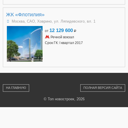
ЖК «Флотилия»
Москва, САО, Ховрино, ул. Ляпидевского, вл. 1
12 129 600
от
a
Речной вокзал
Срок ГК: I квартал 2017
НА ГЛАВНУЮ
ПОЛНАЯ ВЕРСИЯ САЙТА
© Топ новостроек, 2026