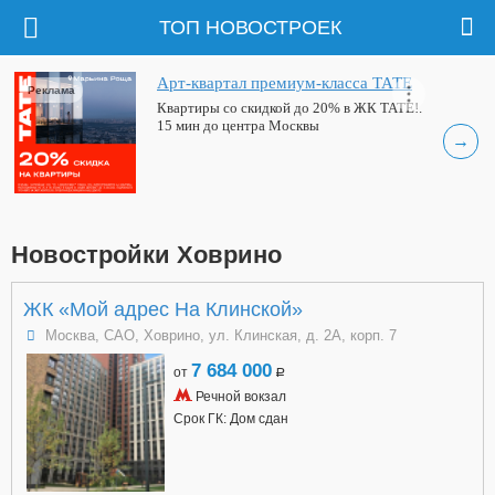
ТОП НОВОСТРОЕК
Арт-квартал премиум-класса ТАТЕ
Реклама
Квартиры со скидкой до 20% в ЖК ТАТЕ!.
15 мин до центра Москвы
→
Новостройки Ховрино
ЖК «Мой адрес На Клинской»
Москва, САО, Ховрино, ул. Клинская, д. 2А, корп. 7
7 684 000
от
a
Речной вокзал
Срок ГК: Дом сдан