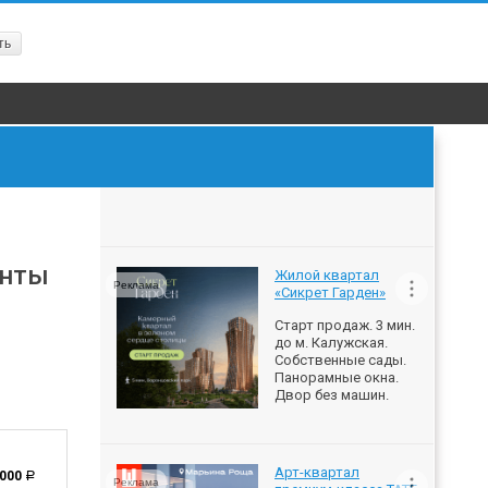
ть
енты
Жилой квартал
Реклама
«Сикрет Гарден»
Старт продаж. 3 мин.
до м. Калужская.
Собственные сады.
Панорамные окна.
Двор без машин.
Арт-квартал
 000
a
Реклама