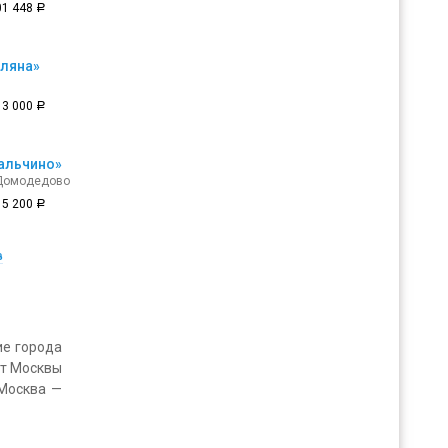
01 448
a
оляна»
13 000
a
альчино»
 Домодедово
15 200
a
в
ие города
от Москвы
 Москва —