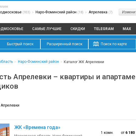
егион
одмосковье
Наро-Фоминский район
Апрелевка
Измени
(933)
>
(18)
>
(7)
ПОДМОСКОВЬЕ
САМЫЕ ЛУЧШИЕ
СКИДКИ
TELEGRAM
MAX
Быстрый поиск
Расширенный поиск
Поиск по карте
область
Наро-Фоминский район
>
>
Каталог ЖК Апрелевки
ть Апрелевки – квартиры и апартам
щиков
 Апрелевки
ЖК «Времена года»
1 комн.
от
6 180
Московская область, Наро-Фоминский