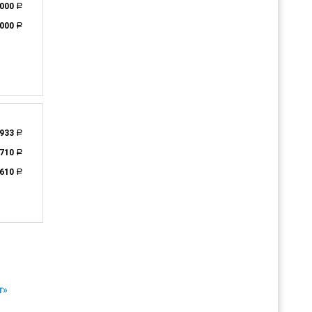
 000
a
 000
a
 933
a
 710
a
 610
a
т»