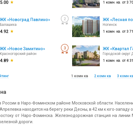
5.00
1 комн. кв. от
3 7
ЖК «Новоград Павлино»
ЖК «Лесная п
Балашиха
Ногинск
4.92
1 комн. кв. от
3 7
ЖК «Новое Замитино»
ЖК «Квартал Г
Красногорский район
Городской округ
4.89
1 комн. кв. от
4 3
йтинг
1 комн кв
2 комн кв
3 комн к
она
в России в Наро-Фоминском районе Московской области. Населен
. Апрелевка находится на берегу реки Десны, в 42 км к юго-западу 
-востоку от Наро-Фоминска. Железнодорожная станция на линии
железной дороги.