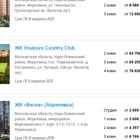
район, Апрелевка, ул. Чкалова/ул.
2 комн.
от
8 580
Пролетарская (м. Филатов луг)
3 комн.
от
12 65
Срок ГК: III квартал 2025
ЖК Vnukovo Country Club
2 комн.
от
63 70
Московская область, Наро-Фоминский
район, Апрелевка, пос. Первомайское, д.
3 комн.
от
69 25
Рогозинино, ул. Луговая, 20Б (м. Филатов
4 комн.
от
76 62
луг)
Срок ГК: II квартал 2025
ЖК «Весна» (Апрелевка)
Студия
от
2 659
Московская область, Наро-Фоминский
район, Апрелевка, микрорайон
1 комн.
от
3 696
Мартемьяново-7, корп. 5-12, 13-16, 1-4 (м.
2 комн.
от
4 397
Румянцево)
3 комн.
от
6 746
Срок ГК: IV квартал 2018