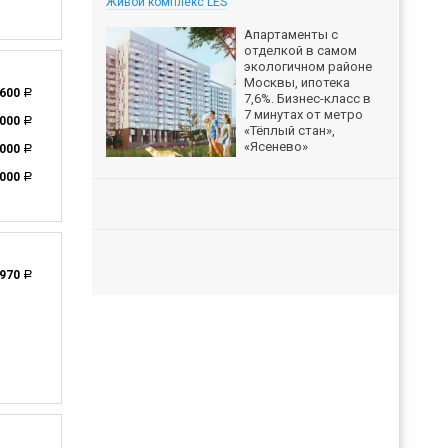
Живой комплекс LES
Апартаменты с
отделкой в самом
экологичном районе
Москвы, ипотека
 600
a
7,6%. Бизнес-класс в
7 минутах от метро
 000
a
«Тёплый стан»,
«Ясенево»
 000
a
 000
a
 970
a