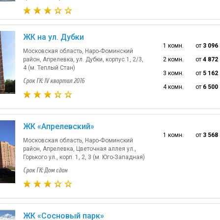
ЖК на ул. Дубки
1 комн.
от
3 096
Московская область, Наро-Фоминский
район, Апрелевка, ул. Дубки, корпус 1, 2/3,
2 комн.
от
4 872
4 (м. Теплый Стан)
3 комн.
от
5 162
Срок ГК: IV квартал 2016
4 комн.
от
6 500
ЖК «Апрелевский»
1 комн.
от
3 568
Московская область, Наро-Фоминский
район, Апрелевка, Цветочная аллея ул.,
Горького ул., корп. 1, 2, 3 (м. Юго-Западная)
Срок ГК: Дом сдан
ЖК «Сосновый парк»