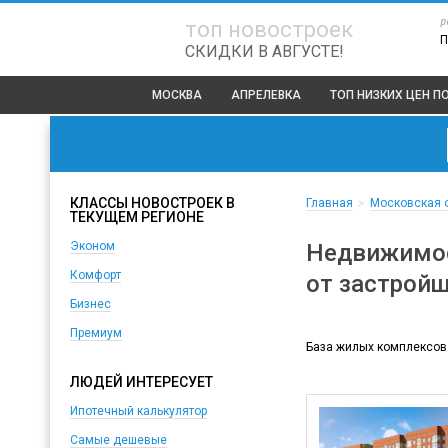
р
топ новостроек
П
СКИДКИ В АВГУСТЕ!
МОСКВА
АПРЕЛЕВКА
ТОП
НИЗКИХ ЦЕН 
КЛАССЫ НОВОСТРОЕК В
Главная
Московская 
>
ТЕКУЩЕМ РЕГИОНЕ
Недвижимос
Эконом
Комфорт
от застрой
Бизнес
Премиум
База жилых комплексов
ЛЮДЕЙ ИНТЕРЕСУЕТ
Ипотечный калькулятор
Самые дешевые