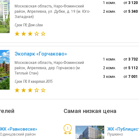
1 комн.
от
3 120
Московская область, Наро-Фоминский
район, Апрелевка, ул. Дубки, д. 19 (м. Юго-
2 комн.
от
5 340
Западная)
Срок ГК: Дом сдан
Экопарк «Горчаково»
1 комн.
от
3 732
Московская область, Наро-Фоминский
район, Апрелевка, дер. Горчаково (м.
2 комн.
от
5 112
Теплый Стан)
3 комн.
от
7 001
Срок ГК: II квартал 2015
телей
Самая низкая цена
ЖК «Равновесие»
ЖК «Публицис
Одинцовский район
Пушкино