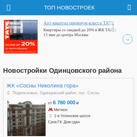
ТОП НОВОСТРОЕК
Арт-квартал премиум-класса ТАТЕ
Реклама
Квартиры со скидкой до 20% в ЖК ТАТЕ!.
15 мин до центра Москвы
→
Новостройки Одинцовского района
ЖК «Сосны Николина гора»
Подмосковье, Одинцовский район, пос. Сосны
6 780 000
от
a
Митино
1-е Успенское шоссе
Срок ГК: Дом сдан