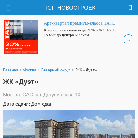
ТОП НОВОСТРОЕК
Арт-квартал премиум-класса ТАТЕ
Реклама
Квартиры со скидкой до 20% в ЖК ТАТЕ!.
15 мин до центра Москвы
→
›
›
›
Главная
Москва
Северный округ
ЖК «Дуэт»
ЖК «Дуэт»
Москва, САО, ул. Дегунинская, 10
Дата сдачи: Дом сдан