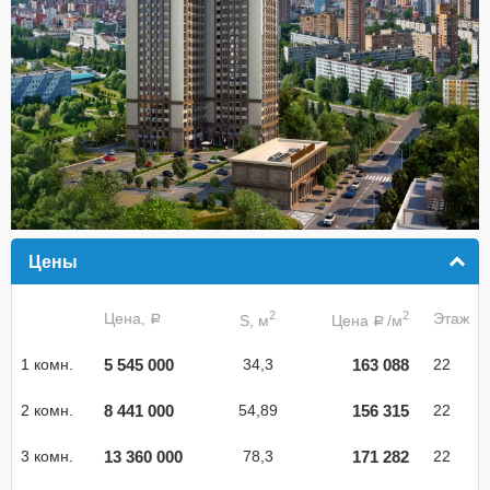
Цены
click to collapse contents
2
2
Цена,
Этаж
S, м
Цена
/м
a
a
5 545 000
163 088
1 комн.
34,3
22
8 441 000
156 315
2 комн.
54,89
22
13 360 000
171 282
3 комн.
78,3
22