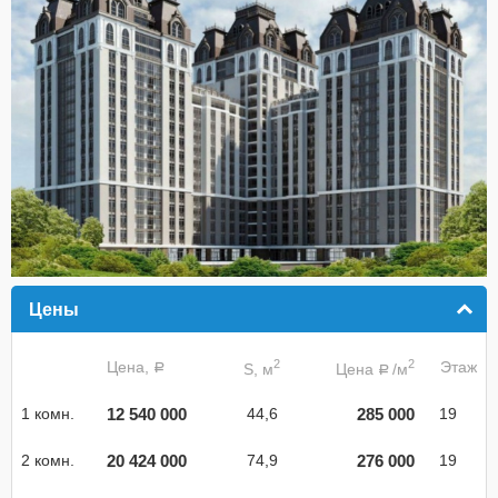
Цены
click to collapse contents
2
2
Цена,
Этаж
S, м
Цена
/м
a
a
12 540 000
285 000
1 комн.
44,6
19
20 424 000
276 000
2 комн.
74,9
19