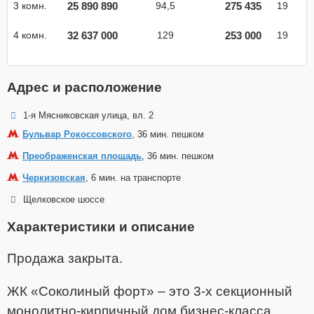
25 890 890
275 435
3 комн.
94,5
19
32 637 000
253 000
4 комн.
129
19
Адрес и расположение
1-я Мясниковская улица, вл. 2
Бульвар Рокоссовского
, 36 мин. пешком
Преображенская площадь
, 36 мин. пешком
Черкизовская
, 6 мин. на транспорте
Щелковское шоссе
Характеристики и описание
Продажа закрыта.
ЖК «Соколиный форт» – это 3-х секционный
монолитно-кирпичный дом бизнес-класса,