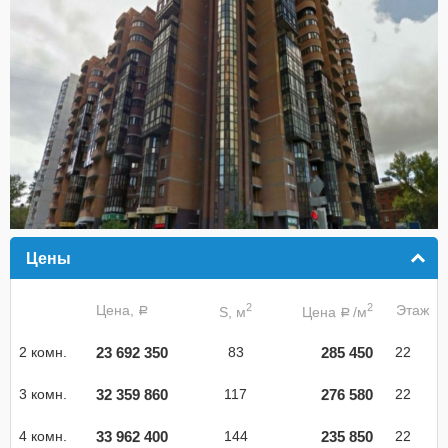
Цены
click to collapse contents
2
2
Цена,
Этаж
S, м
Цена
/м
a
a
23 692 350
285 450
2 комн.
83
22
32 359 860
276 580
3 комн.
117
22
33 962 400
235 850
4 комн.
144
22