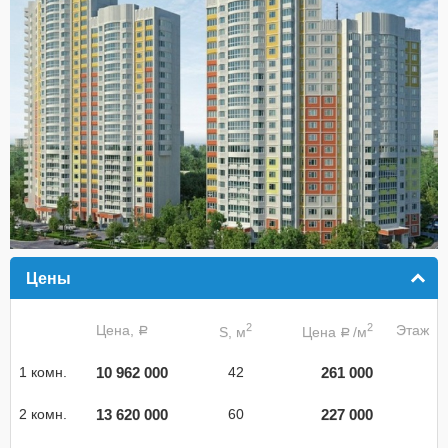
Цены
click to collapse contents
2
2
Цена,
Этаж
S, м
Цена
/м
a
a
10 962 000
261 000
1 комн.
42
13 620 000
227 000
2 комн.
60