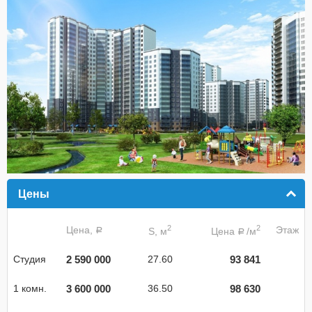
Цены
click to collapse contents
2
2
Цена,
Этаж
S, м
Цена
/м
a
a
2 590 000
93 841
Студия
27.60
3 600 000
98 630
1 комн.
36.50