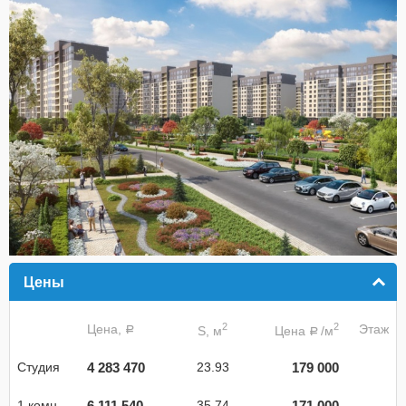
Цены
click to collapse contents
2
2
Цена,
Этаж
S, м
Цена
/м
a
a
4 283 470
179 000
Студия
23.93
6 111 540
171 000
1 комн.
35.74