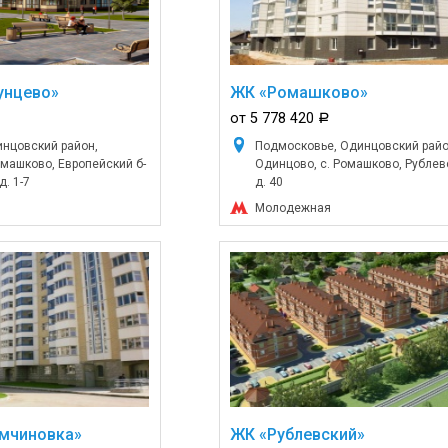
унцево»
ЖК «Ромашково»
от 5 778 420
a
нцовский район,
Подмосковье, Одинцовский райо
омашково, Европейский б-
Одинцово, с. Ромашково, Рублевс
д. 1-7
д. 40
Молодежная
мчиновка»
ЖК «Рублевский»