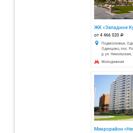
ЖК «Западное К
от 4 466 020
a
Подмосковье, Оди
Одинцово, пос. Р
р, ул. Никольская, 
Молодежная
Микрорайон «Не