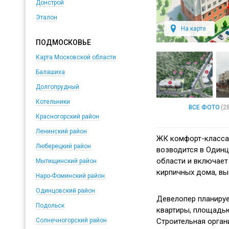
Донстрой
Эталон
На карте
ПОДМОСКОВЬЕ
Карта Московской области
Балашиха
Долгопрудный
Котельники
ВСЕ ФОТО
(2
Красногорский район
Ленинский район
ЖК комфорт-класса
Люберецкий район
возводится
в Одинц
области и включает
Мытищинский район
кирпичных дома, вы
Наро-Фоминский район
Одинцовский район
Девелопер планируе
Подольск
квартиры, площадью
Строительная орган
Солнечногорский район