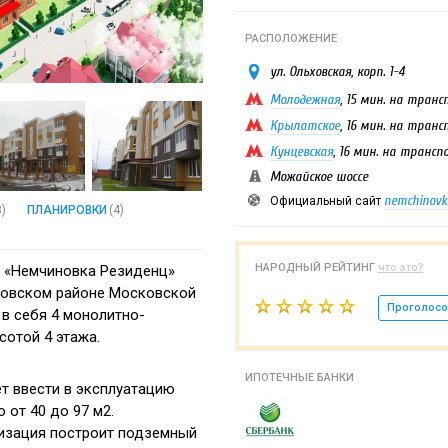
РАСПОЛОЖЕНИЕ
ул. Ольховская, корп. 1-4
Молодежная
, 15 мин. на тран
Крылатское
, 16 мин. на тран
Кунцевская
, 16 мин. на трансп
Можайское шоссе
nemchinovka
Официальный сайт
8)
ПЛАНИРОВКИ
(4)
НАРОДНЫЙ РЕЙТИНГ
что это?
 «Немчиновка Резиденц»
овском районе Московской
Проголосо
 в себя 4 монолитно-
сотой 4 этажа.
ИПОТЕЧНЫЕ БАНКИ
т ввести в эксплуатацию
 от 40 до 97 м2.
изация построит подземный