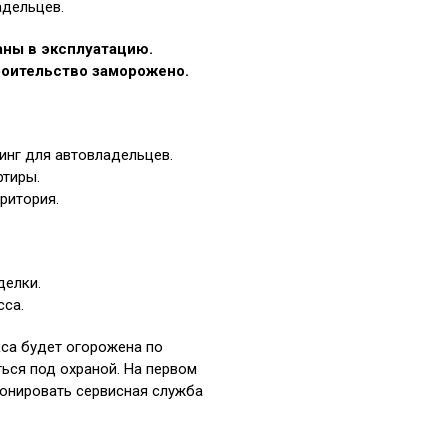
адельцев.
даны в эксплуатацию.
троительство заморожено.
нг для автовладельцев.
тиры.
ритория.
делки.
сса.
са будет огорожена по
ться под охраной. На первом
онировать сервисная служба