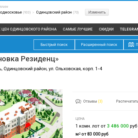
егион
одмосковье
Одинцовский район
Изменить
(933)
>
(70)
Х ЦЕН ОДИНЦОВСКОГО РАЙОНА
САМЫЕ ЛУЧШИЕ
СКИДКИ
TELEGRA
Быстрый поиск
Расширенный поиск
П
овка Резиденц»
 Одинцовский район, ул. Ольховская, корп. 1-4
Отзывы
(3)
Распечатат
ЦЕНА
1 комн. лот от
3 486 000
руб
м
от 83 000
руб
2