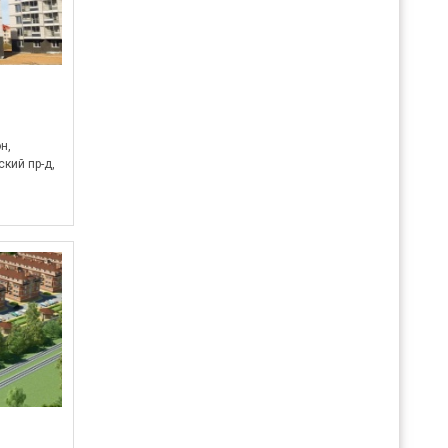
н,
кий пр-д,