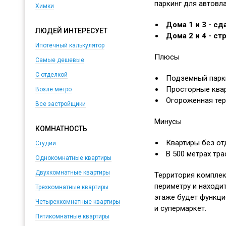
паркинг для автовл
Химки
Дома 1 и 3 - с
ЛЮДЕЙ ИНТЕРЕСУЕТ
Дома 2 и 4 - с
Ипотечный калькулятор
Плюсы
Самые дешевые
С отделкой
Подземный парки
Просторные квар
Возле метро
Огороженная тер
Все застройщики
Минусы
КОМНАТНОСТЬ
Квартиры без от
Студии
В 500 метрах тра
Однокомнатные квартиры
Двухкомнатные квартиры
Территория комплек
периметру и находи
Трехкомнатные квартиры
этаже будет функци
Четырехкомнатные квартиры
и супермаркет.
Пятикомнатные квартиры