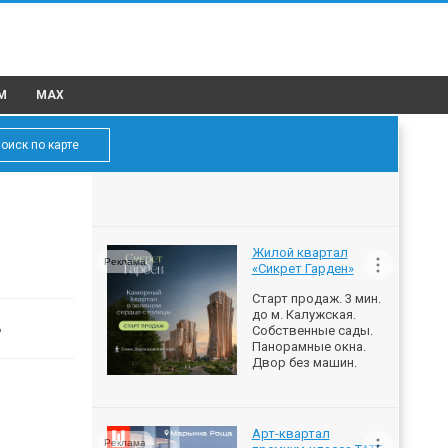
M
MAX
оиск по карте
Жилой квартал
Реклама
«Сикрет Гарден»
Старт продаж. 3 мин.
до м. Калужская.
ь
Собственные сады.
Панорамные окна.
Двор без машин.
Арт-квартал
Реклама