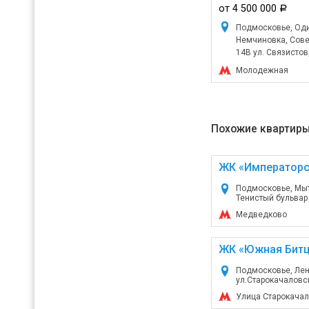
от 4 500 000
a
Подмосковье, Оди
Немчиновка, Советс
14В ул. Связистов,
Молодежная
Похожие квартиры
ЖК «Император
Подмосковье, Мы
Тенистый бульвар
Медведково
ЖК «Южная Битц
Подмосковье, Лен
ул.Старокачаловск
Улица Старокача