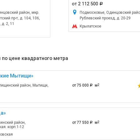
от 2 112 500
a
нцовский район, мкр.
Подмосковье, Одинцовский район
кий пр-т, д. 104, 106,
Рублевский проезд, д. 20-29
 д. 2, 11
Крылатское
 по цене квадратного метра
ские Мытищи»
тищинский район, Мытищи,
от 75 000
м
2
a
а»
инский район,
от 77 550
м
2
a
ая. корп.1-12
ловская