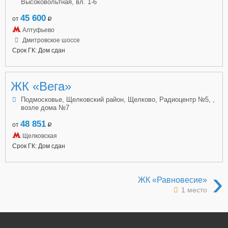
Высоковольтная, вл. 1-6
45 600
от
a
Алтуфьево
Дмитровское шоссе
Срок ГК: Дом сдан
ЖК «Вега»
Подмосковье, Щелковский район, Щелково, Радиоцентр №5, ,
возле дома №7
48 851
от
a
Щелковская
Срок ГК: Дом сдан
›
ЖК «Равновесие»
1 место