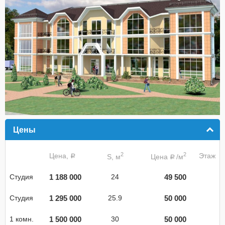
Цены
click to collapse contents
2
2
Цена,
Этаж
S, м
Цена
/м
a
a
1 188 000
49 500
Студия
24
1 295 000
50 000
Студия
25.9
1 500 000
50 000
1 комн.
30