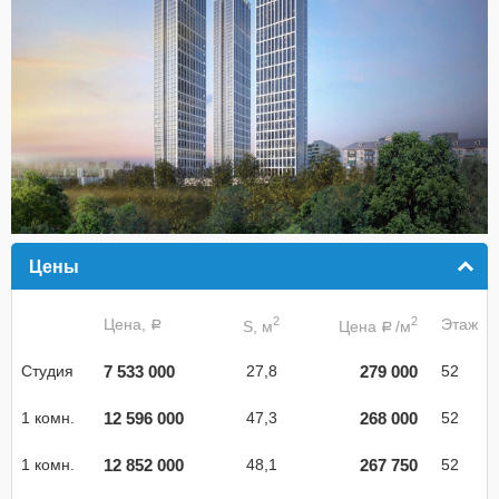
Цены
click to collapse contents
2
2
Цена,
Этаж
S, м
Цена
/м
a
a
7 533 000
279 000
Студия
27,8
52
12 596 000
268 000
1 комн.
47,3
52
12 852 000
267 750
1 комн.
48,1
52