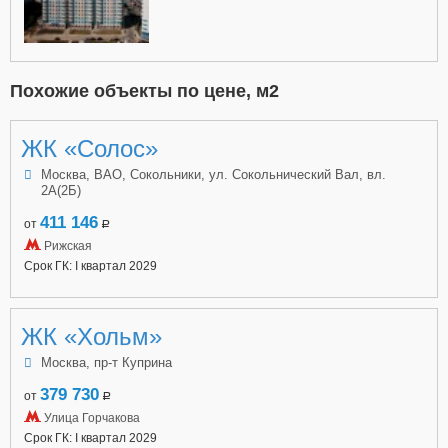
Похожие объекты по цене, м2
ЖК «Солос»
Москва, ВАО, Сокольники, ул. Сокольнический Вал, вл.
2А(2Б)
411 146
от
a
Рижская
Срок ГК: I квартал 2029
ЖК «Хольм»
Москва, пр-т Куприна
379 730
от
a
Улица Горчакова
Срок ГК: I квартал 2029