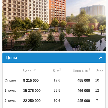
Цены
click to collapse contents
2
2
Цена,
Этаж
S, м
Цена
/м
a
a
9 215 000
485 000
Студия
19,6
10
15 378 000
466 000
1 комн.
33,8
12
22 250 000
445 000
2 комн.
50,6
7