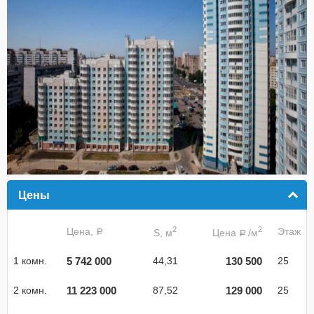
Цены
click to collapse contents
2
2
Цена,
Этаж
S, м
Цена
/м
a
a
5 742 000
130 500
1 комн.
44,31
25
11 223 000
129 000
2 комн.
87,52
25