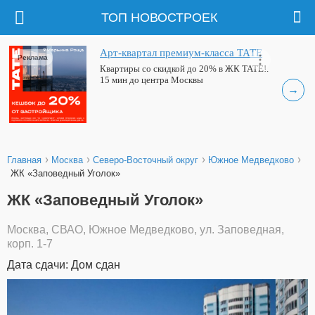
ТОП НОВОСТРОЕК
Арт-квартал премиум-класса ТАТЕ
Реклама
Квартиры со скидкой до 20% в ЖК ТАТЕ!.
15 мин до центра Москвы
→
›
›
›
›
Главная
Москва
Северо-Восточный округ
Южное Медведково
ЖК «Заповедный Уголок»
ЖК «Заповедный Уголок»
Москва, СВАО, Южное Медведково, ул. Заповедная,
корп. 1-7
Дата сдачи: Дом сдан