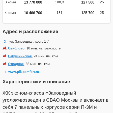
13 770 000
127 500
3 комн.
108,3
25
16 466 700
125 700
4 комн.
131
25
Адрес и расположение
ул. Заповедная, корп. 1-7
Свиблово
, 10 мин. на транспорте
Бабушкинская
, 24 мин. пешком
Отрадное
, 36 мин. пешком
www.pik-comfort.ru
Характеристики и описание
ЖК эконом-класса «Заповедный
уголок»возведен в СВАО Москвы и включает в
себя 7 панельных корпусов серии
П-ЗМ и