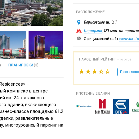
РАСПОЛОЖЕНИЕ
Борисовское ш., д. 1
Царицыно
, 120 мин. на транс
www.korsto
Официальный сайт
НАРОДНЫЙ РЕЙТИНГ
что это?
)
ПЛАНИРОВКИ
(3)
Проголосо
 Residences» –
ый комплекс в центре
ИПОТЕЧНЫЕ БАНКИ
ий из 24-х этажного
ого здания, включающего
изнес-класса площадью 61,2
отделки, развлекательные
у, многоуровнеый паркинг на