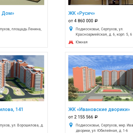
й Дом»
ЖК «Русич»
от 4 860 000
a
пухов, площадь Ленина,
Подмосковье, Серпухов, ул.
Красноармейская, д. 6, корп. 5, 6
Южная
илова, 141
ЖК «Ивановские дворики»
от 2 155 566
a
ухов, ул. Ворошилова, д.
Подмосковье, Серпухов, мкр. Ив
дворики, ул. Юбилейная, д. 1-6