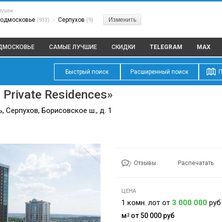
егион
одмосковье
Серпухов
Изменить
(933)
>
(9)
ОДМОСКОВЬЕ
САМЫЕ ЛУЧШИЕ
СКИДКИ
TELEGRAM
MAX
Быстрый поиск
Расширенный поиск
П
 Private Residences»
 Серпухов, Борисовское ш., д. 1
Отзывы
Распечатать
ЦЕНА
1 комн. лот от
3 000 000
руб
м
от 50 000
руб
2