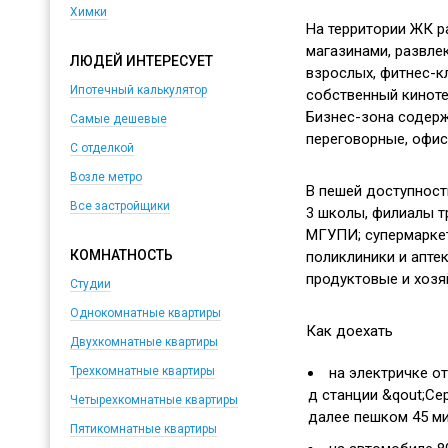
Химки
На территории ЖК р
магазинами, развле
ЛЮДЕЙ ИНТЕРЕСУЕТ
взрослых, фитнес-кл
Ипотечный калькулятор
собственный кинотеа
Бизнес-зона содерж
Самые дешевые
переговорные, офис
С отделкой
Возле метро
В пешей доступности
Все застройщики
3 школы, филиалы т
МГУПИ; супермаркет
КОМНАТНОСТЬ
поликлиники и аптек
продуктовые и хозя
Студии
Однокомнатные квартиры
Как доехать
Двухкомнатные квартиры
на электричке о
Трехкомнатные квартиры
д станции &qout;Сер
Четырехкомнатные квартиры
далее пешком 45 м
Пятикомнатные квартиры