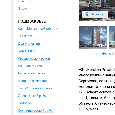
Донстрой
Эталон
На карте
ПОДМОСКОВЬЕ
Карта Московской области
Балашиха
Долгопрудный
Котельники
ВСЕ ФОТО
(6
Красногорский район
Ленинский район
ЖК «Korston Private
Люберецкий район
многофункциональн
Серпухова, состоящ
Мытищинский район
монолитно-кирпичн
Наро-Фоминский район
126 апартаментов б
Одинцовский район
- 111,1 квм. м, без 
объекты,бизнес-зон
Подольск
168 м/мест.
Солнечногорский район