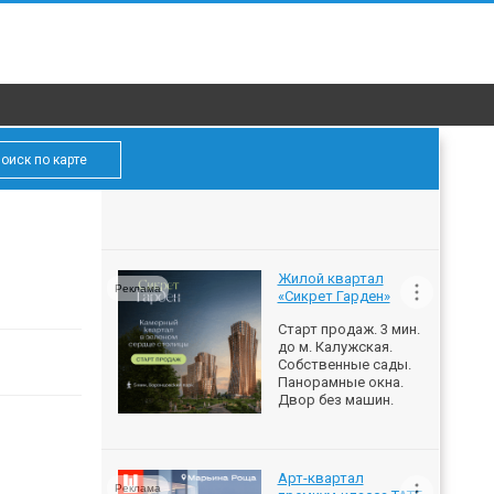
оиск по карте
Жилой квартал
Реклама
«Сикрет Гарден»
Старт продаж. 3 мин.
до м. Калужская.
Собственные сады.
Панорамные окна.
Двор без машин.
Арт-квартал
Реклама