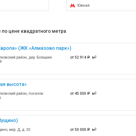
Южная
 по цене квадратного метра
вропа» (ЖК «Алмазово парк»)
ковский район, дер. Большие
от 52 914
м
2
a
9
ая высота»
ковский район, поселок
от 45 000
м
2
a
6
Пущино)
но, мкр. Д, д. 20
от 50 000
м
2
a