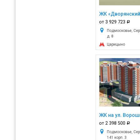
ЖК «Дворянски
от 3 929 723
a
Подмосковье, Сер
д. 8
Царицыно
ЖК на ул. Ворош
от 2 398 500
a
Подмосковье, Серп
141 корп. 3