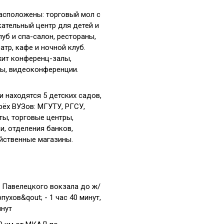
асположены: торговый мол с
кательный центр для детей и
уб и спа-салон, рестораны,
тр, кафе и ночной клуб.
ит конференц-залы,
ы, видеоконференции.
 находятся 5 детских садов,
рёх ВУЗов: МГУТУ, РГСУ,
ы, торговые центры,
и, отделения банков,
йственные магазины.
т Павелецкого вокзала до ж/
пухов&qout; - 1 час 40 минут,
инут