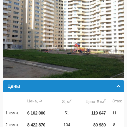
Цены
click to collapse contents
2
2
Цена,
Этаж
S, м
Цена
/м
a
a
6 102 000
119 647
1 комн.
51
11
8 422 870
80 989
2 комн.
104
8