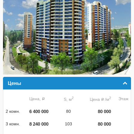
Цены
click to collapse contents
2
2
Цена,
Этаж
S, м
Цена
/м
a
a
6 400 000
80 000
2 комн.
80
8 240 000
80 000
3 комн.
103