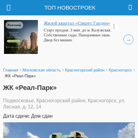
ТОП НОВОСТРОЕК
Жилой квартал «Сикрет Гарден»
Реклама
Старт продаж. 3 мин. до м. Калужская.
Собственные сады. Панорамные окна.
→
Двор без машин.
›
›
›
›
Главная
Московская область
Красногорский район
Красногорск
ЖК «Реал-Парк»
ЖК «Реал-Парк»
Подмосковье, Красногорский район, Красногорск, ул.
Лесная, д. 12, 14
Дата сдачи: Дом сдан