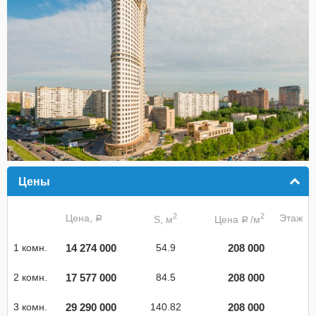
Цены
click to collapse contents
2
2
Цена,
Этаж
S, м
Цена
/м
a
a
14 274 000
208 000
1 комн.
54.9
17 577 000
208 000
2 комн.
84.5
29 290 000
208 000
3 комн.
140.82