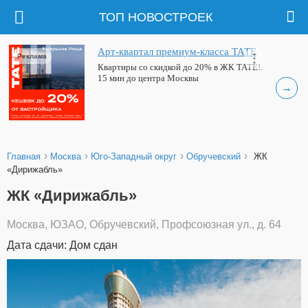
ТОП НОВОСТРОЕК
Арт-квартал премиум-класса ТАТЕ
Реклама
Квартиры со скидкой до 20% в ЖК ТАТЕ!.
15 мин до центра Москвы
→
›
›
›
›
Главная
Москва
Юго-Западный округ
Обручевский
ЖК
«Дирижабль»
ЖК «Дирижабль»
Москва, ЮЗАО, Обручевский, Профсоюзная ул., д. 64
Дата сдачи: Дом сдан