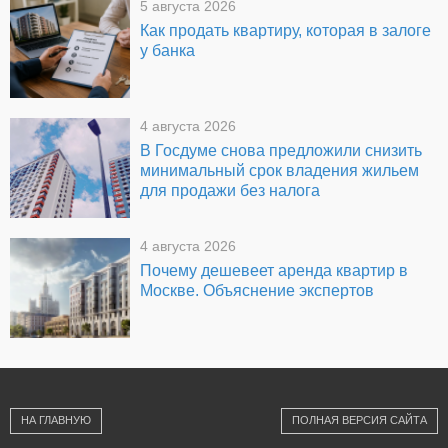
5 августа 2026
Как продать квартиру, которая в залоге
у банка
4 августа 2026
В Госдуме снова предложили снизить
минимальный срок владения жильем
для продажи без налога
4 августа 2026
Почему дешевеет аренда квартир в
Москве. Объяснение экспертов
НА ГЛАВНУЮ
ПОЛНАЯ ВЕРСИЯ САЙТА