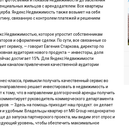
тенциальных жильцов с арендодателем. Все квартиры
щерба. Яндекс.Недвижимость также возьмет на себя
утину, связанную с контролем платежей и решением
екс.Недвижимостью, которое упростит собственникам
торов и оформление сделки. По сути, все связанные со
ет сервису, — говорит Евгения Старкова, директор по
новная аудитория нового продукта — инвесторы, доля
сейчас достигает 15%. Для Яндекс.Недвижимости
ным каналом привлечения качественной аудитории
ес-класса, привыкли получать качественный сервис во
целенаправленно решает инвестировать в недвижимость и
т к тому, что в направлении долгосрочной аренды получить
— комментирует руководитель коммерческого департамента
ров. — Здесь на помощь приходит наш продукт: он делает
 и удобным. Владельцы квартир от MR Group неоднократно
е до запуска партнерского проекта, мы видим этот спрос и
едующий уровень, чтобы обеспечить максимальное