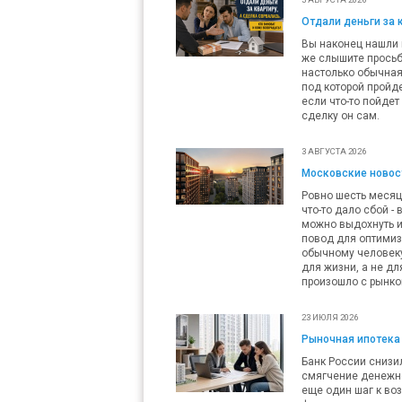
Отдали деньги за 
Вы наконец нашли п
же слышите просьб
настолько обычная,
под которой пройде
если что-то пойдет
сделку он сам.
3 АВГУСТА 2026
Московские новост
Ровно шесть месяц
что-то дало сбой -
можно выдохнуть и
повод для оптимизм
обычному человеку 
для жизни, а не дл
произошло с рынко
23 ИЮЛЯ 2026
Рыночная ипотека 
Банк России снизил
смягчение денежно
еще один шаг к во