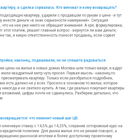
квартиру, а сделка сорвалась. Кто виноват и кому возвращать?
одходящую квартиру, ударили с продавцом по рукам о цене - и тут
у внести деньги «в знак серьезности намерений». Ситуация
 что на нее уже никто не обращает внимания. А зря, формулировка,
т этот платеж, решает главный вопрос - вернутся ли вам деньги,
 не так, и какую ответственность понесет продавец, если сорвет
ройки, наконец, подешевели, но не спешите радоваться
ев цены на жилье в новых домах Москвы шли только вверх, и вдруг
 в июле квадратный метр чуть просел. Первая мысль - наконец-то
 присматривать квартиру. Только если разобраться подробнее,
а есть далеко не у всех. Просело в основном то жилье, которое
никогда и не светило купить. А там, где реально покупают квартиры
я вложений, цифры почти не сдвинулись. Разберем детально, что
м.
возвращается: что изменит новый шаг ЦБ
 ключевую ставку с 14,5% до 14,25%, сохранив осторожный курс на
-кредитной политики. Для рынка жилья это не резкий поворот, а
звращению рыночной ипотеки и более доступному проектному