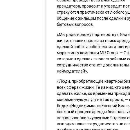
арендатора, проверит и утвердит по
страхуются практически от любого у
общение с жильцом после сделки и р
бытовых вопросов.
«Мы рады новому партнерству с Янд
жилья в наших проектах поиск аренда
сделкой заботы собственник делегиру
маркетингу компании MR Group. — Ос
которых в сделках с новостройками 
сотрудничество станет дополнитель
наймодателей».
«Люди, приобретающие квартиры бизн
всех сферах жизни. Те из них, кто 
сдавать жилье, со временем приходя
современную услугу не так просто, 
Яндекс.Недвижимости Евгений Белоку
сложный процесс аренды безопасным
воспользовались услугами Яндекса ещ
выводим наше сотрудничество на сл
удобство для каждого клиента».