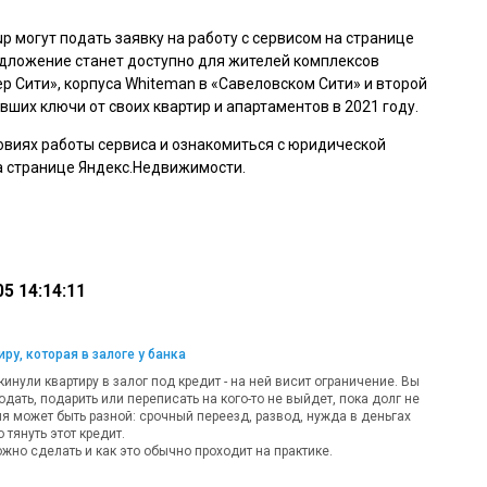
 могут подать заявку на работу с сервисом на странице
едложение станет доступно для жителей комплексов
ер Сити», корпуса Whiteman в «Савеловском Сити» и второй
вших ключи от своих квартир и апартаментов в 2021 году.
овиях работы сервиса и ознакомиться с юридической
а странице Яндекс.Недвижимости.
5 14:14:11
ру, которая в залоге у банка
кинули квартиру в залог под кредит - на ней висит ограничение. Вы
одать, подарить или переписать на кого-то не выйдет, пока долг не
ия может быть разной: срочный переезд, развод, нужда в деньгах
 тянуть этот кредит.
жно сделать и как это обычно проходит на практике.