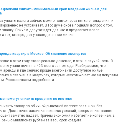
предложили снизить минимальный срок владения жильем для
а
ез уплаты налога сейчас можно только через пять лет владения, и
откровенно не устраивает. В Госдуме снова подняли вопрос о том,
у планку. Причем депутат идет дальше и предлагает вовсе
га тех, кто продает унаследованное жилье.
аренда квартир в Москве. Объяснение экспертов
оскве в этом году стало реально дешевле, и это не случайность. В
цены упали почти на 40% всего за полгода. Разбираемся, что
м аренды и где сейчас проще всего найти доступное жилье.
олько в сезоне, а в квартирах, которые несколько лет назад покупали
ни. Рассказываем подробности.
рые помогут снизить проценты по ипотеке
 снизить ставку по обычной рыночной ипотеке реально и без
ьгот. Достаточно закрыть несколько условий, которые выставляет
роцент заметно падает. Причем экономия набегает не копеечная, а
речь о миллионах рублей за весь срок кредита.