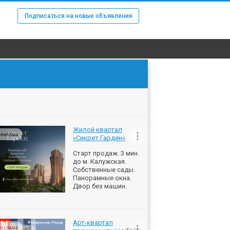
Подписаться на новые объявления
Жилой квартал
еклама
«Сикрет Гарден»
Старт продаж. 3 мин.
до м. Калужская.
Собственные сады.
Панорамные окна.
Двор без машин.
Арт-квартал
еклама