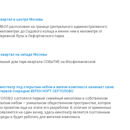
квартал в центре Москвы
МВОЛ расположен на границе Центрального административного
 километрах до Садового кольца и менее чем в километре от
ережной Яузы и Лефортовского парка.
 квартал на западе Москвы
льный дом парк‑квартала СОБЫТИЕ на Мосфильмовской.
кинотеатр под открытым небом в жилом комплексе начинает свою
 первой очередью ВЕРЕН НОРТ СЕРТОЛОВО
ТОЛОВО состоялся первый семейный кинопоказ в собственном
крытым небом — уникальном общественном пространстве, которое
о проектом еще на этапе его разработки. В отличие от временных
появляются на один вечер, здесь кинотеатр является постоянным
реды и будет работать для жителей комплекса.