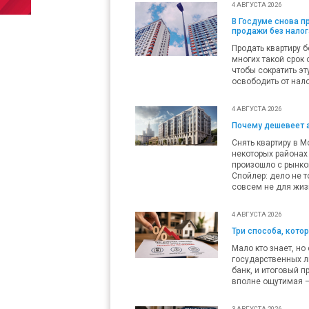
4 АВГУСТА 2026
В Госдуме снова 
продажи без налог
Продать квартиру б
многих такой срок 
чтобы сократить эт
освободить от нало
4 АВГУСТА 2026
Почему дешевеет 
Снять квартиру в М
некоторых районах 
произошло с рынко
Спойлер: дело не т
совсем не для жиз
4 АВГУСТА 2026
Три способа, кото
Мало кто знает, но
государственных л
банк, и итоговый п
вполне ощутимая — 
3 АВГУСТА 2026