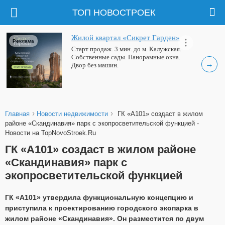
ТОП НОВОСТРОЕК
Жилой квартал «Сикрет Гарден»
Реклама
Старт продаж. 3 мин. до м. Калужская.
Собственные сады. Панорамные окна.
→
Двор без машин.
›
›
Главная
Новости недвижимости
ГК «А101» создаст в жилом
районе «Скандинавия» парк с экопросветительской функцией -
Новости на TopNovoStroek.Ru
ГК «А101» создаст в жилом районе
«Скандинавия» парк с
экопросветительской функцией
ГК «А101» утвердила функциональную концепцию и
приступила к проектированию городского экопарка в
жилом районе «Скандинавия». Он разместится по двум