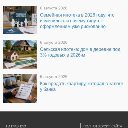
6 августа 2026
Семейная ипотека в 2026 году: что
изменилось и почему тянуть с
оформлением уже рискованно
6 августа 2026
Сельская ипотека: дом в деревне под
3% годовых в 2026-м
5 августа 2026
Как продать квартиру, которая в залоге
у банка
НА ГЛАВНУЮ
ПОЛНАЯ ВЕРСИЯ САЙТА