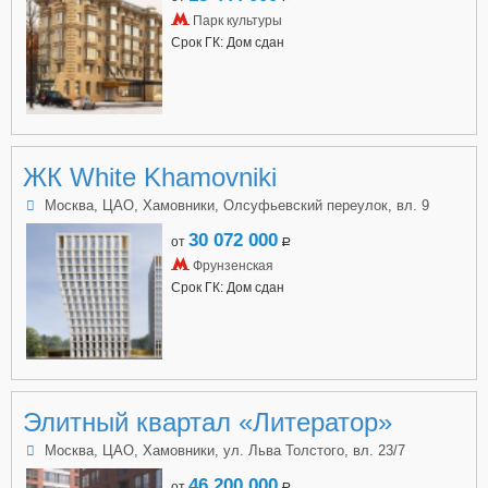
Парк культуры
Срок ГК: Дом сдан
ЖК White Khamovniki
Москва, ЦАО, Хамовники, Олсуфьевский переулок, вл. 9
30 072 000
от
a
Фрунзенская
Срок ГК: Дом сдан
Элитный квартал «Литератор»
Москва, ЦАО, Хамовники, ул. Льва Толстого, вл. 23/7
46 200 000
от
a