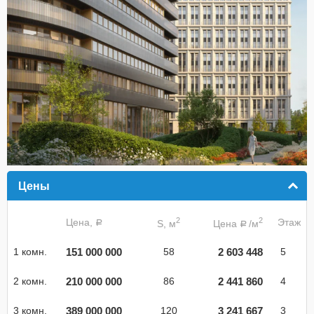
Цены
click to collapse contents
2
2
Цена,
Этаж
S, м
Цена
/м
a
a
151 000 000
2 603 448
1 комн.
58
5
210 000 000
2 441 860
2 комн.
86
4
389 000 000
3 241 667
3 комн.
120
3