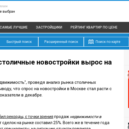
егион
е выбран
САМЫЕ ЛУЧШИЕ
ЗАСТРОЙЩИКИ
РЕЙТИНГ КВАРТИР
ПО ЦЕНЕ
Быстрый поиск
Расширенный поиск
Поиск по карте
а столичные новостройки вырос на
Р
вижимость", проведя анализ рынка столичных
ыводу, что спрос на новостройки в Москве стал расти с
оказатели в декабре.
бил рекорды, с точки зрения
продаж
недвижимости в
т сделок на рынке составил 25%. Всего же в течение года
Р
ют специалисты, на ситуацию отчасти повлияла