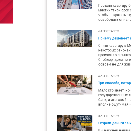
Продать квартиру б
многих такой срок 
чтобы сократить эт
освободить от нало
4 АВГУСТА 2026
Почему дешевеет 
Снять квартиру в М
некоторых районах 
произошло с рынко
Спойлер: дело не т
совсем не для жиз
4 АВГУСТА 2026
Три способа, кото
Мало кто знает, но
государственных л
банк, и итоговый п
вполне ощутимая — 
3 АВГУСТА 2026
Отдали деньги за 
Вы наконец нашли п