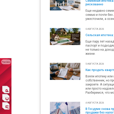
Семейная ипотека 
рискованно
Еще недавно семей
семью и почти без 
ужесточили, а осен
6 АВГУСТА 2026
Сельская ипотека:
Еще пару лет наза
паспорт и подходящ
не только на доход
жизни.
Реклама
5 АВГУСТА 2026
Как продать кварти
Взяли ипотеку или 
собственник, но пр
закроете. А ситуац
или просто надоело
Разберемся, что мо
4 АВГУСТА 2026
В Госдуме снова 
продажи без налог