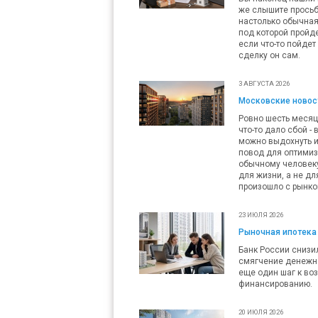
же слышите просьб
настолько обычная,
под которой пройде
если что-то пойдет
сделку он сам.
3 АВГУСТА 2026
Московские новост
Ровно шесть месяц
что-то дало сбой -
можно выдохнуть и
повод для оптимизм
обычному человеку 
для жизни, а не дл
произошло с рынко
23 ИЮЛЯ 2026
Рыночная ипотека 
Банк России снизил
смягчение денежно
еще один шаг к во
финансированию.
20 ИЮЛЯ 2026