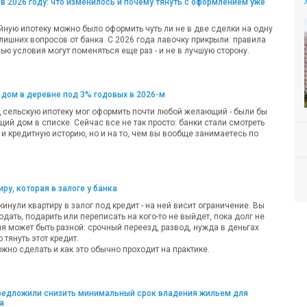
в 2026 году: что изменилось и почему тянуть с оформлением уже
ную ипотеку можно было оформить чуть ли не в две сделки на одну
лишних вопросов от банка. С 2026 года лавочку прикрыли: правила
ью условия могут поменяться еще раз - и не в лучшую сторону.
 дом в деревне под 3% годовых в 2026-м
д сельскую ипотеку мог оформить почти любой желающий - были бы
ий дом в списке. Сейчас все не так просто: банки стали смотреть
 и кредитную историю, но и на то, чем вы вообще занимаетесь по
ру, которая в залоге у банка
кинули квартиру в залог под кредит - на ней висит ограничение. Вы
одать, подарить или переписать на кого-то не выйдет, пока долг не
ия может быть разной: срочный переезд, развод, нужда в деньгах
 тянуть этот кредит.
жно сделать и как это обычно проходит на практике.
предложили снизить минимальный срок владения жильем для
а