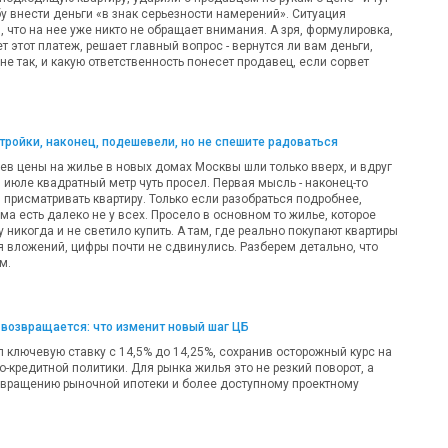
у внести деньги «в знак серьезности намерений». Ситуация
 что на нее уже никто не обращает внимания. А зря, формулировка,
т этот платеж, решает главный вопрос - вернутся ли вам деньги,
 не так, и какую ответственность понесет продавец, если сорвет
ройки, наконец, подешевели, но не спешите радоваться
ев цены на жилье в новых домах Москвы шли только вверх, и вдруг
 в июле квадратный метр чуть просел. Первая мысль - наконец-то
 присматривать квартиру. Только если разобраться подробнее,
а есть далеко не у всех. Просело в основном то жилье, которое
никогда и не светило купить. А там, где реально покупают квартиры
я вложений, цифры почти не сдвинулись. Разберем детально, что
м.
возвращается: что изменит новый шаг ЦБ
 ключевую ставку с 14,5% до 14,25%, сохранив осторожный курс на
-кредитной политики. Для рынка жилья это не резкий поворот, а
звращению рыночной ипотеки и более доступному проектному