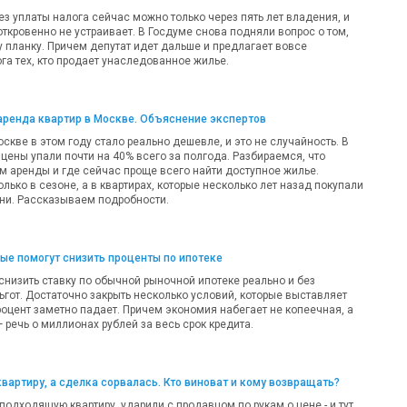
ез уплаты налога сейчас можно только через пять лет владения, и
откровенно не устраивает. В Госдуме снова подняли вопрос о том,
у планку. Причем депутат идет дальше и предлагает вовсе
га тех, кто продает унаследованное жилье.
аренда квартир в Москве. Объяснение экспертов
оскве в этом году стало реально дешевле, и это не случайность. В
цены упали почти на 40% всего за полгода. Разбираемся, что
м аренды и где сейчас проще всего найти доступное жилье.
олько в сезоне, а в квартирах, которые несколько лет назад покупали
ни. Рассказываем подробности.
рые помогут снизить проценты по ипотеке
 снизить ставку по обычной рыночной ипотеке реально и без
ьгот. Достаточно закрыть несколько условий, которые выставляет
роцент заметно падает. Причем экономия набегает не копеечная, а
речь о миллионах рублей за весь срок кредита.
квартиру, а сделка сорвалась. Кто виноват и кому возвращать?
одходящую квартиру, ударили с продавцом по рукам о цене - и тут