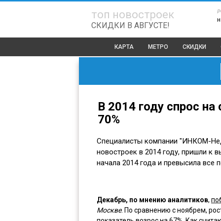
р
топ новостроек
н
СКИДКИ В АВГУСТЕ!
КАРТА
МЕТРО
СКИДКИ
В 2014 году спрос н
70%
Специалисты компании "ИНКОМ-Нед
новостроек в 2014 году, пришли к в
начала 2014 года и превысила все п
Декабрь, по мнению аналитиков
,
по
Москве
. По сравнению с ноябрем, рос
показатель возрос на 67%. Как счита