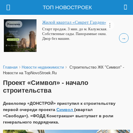
ТОП НОВОСТРОЕК
Жилой квартал «Сикрет Гарден»
Реклама
Старт продаж. 3 мин. до м. Калужская.
Собственные сады. Панорамные окна.
→
Двор без машин.
›
›
Главная
Новости недвижимости
Строительство ЖК "Символ" -
Новости на TopNovoStroek.Ru
Проект «Символ» - начало
строительства
Девелопер «ДОНСТРОЙ» приступил к строительству
первой очереди проекта
Символ
(квартал
«Свобода»). «ФОДД Констракшн» выступает в роли
генерального подрядчика.