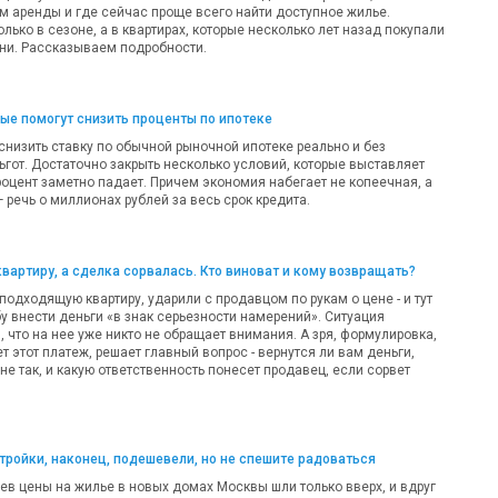
м аренды и где сейчас проще всего найти доступное жилье.
олько в сезоне, а в квартирах, которые несколько лет назад покупали
ни. Рассказываем подробности.
рые помогут снизить проценты по ипотеке
 снизить ставку по обычной рыночной ипотеке реально и без
ьгот. Достаточно закрыть несколько условий, которые выставляет
роцент заметно падает. Причем экономия набегает не копеечная, а
речь о миллионах рублей за весь срок кредита.
квартиру, а сделка сорвалась. Кто виноват и кому возвращать?
одходящую квартиру, ударили с продавцом по рукам о цене - и тут
у внести деньги «в знак серьезности намерений». Ситуация
 что на нее уже никто не обращает внимания. А зря, формулировка,
т этот платеж, решает главный вопрос - вернутся ли вам деньги,
 не так, и какую ответственность понесет продавец, если сорвет
ройки, наконец, подешевели, но не спешите радоваться
ев цены на жилье в новых домах Москвы шли только вверх, и вдруг