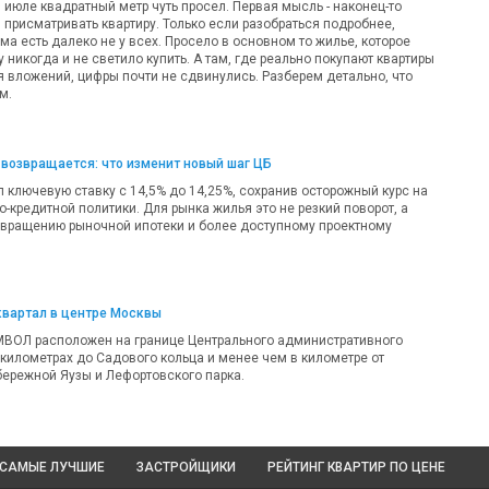
 в июле квадратный метр чуть просел. Первая мысль - наконец-то
 присматривать квартиру. Только если разобраться подробнее,
а есть далеко не у всех. Просело в основном то жилье, которое
никогда и не светило купить. А там, где реально покупают квартиры
я вложений, цифры почти не сдвинулись. Разберем детально, что
м.
возвращается: что изменит новый шаг ЦБ
 ключевую ставку с 14,5% до 14,25%, сохранив осторожный курс на
-кредитной политики. Для рынка жилья это не резкий поворот, а
звращению рыночной ипотеки и более доступному проектному
квартал в центре Москвы
МВОЛ расположен на границе Центрального административного
 километрах до Садового кольца и менее чем в километре от
ережной Яузы и Лефортовского парка.
САМЫЕ ЛУЧШИЕ
ЗАСТРОЙЩИКИ
РЕЙТИНГ КВАРТИР
ПО ЦЕНЕ