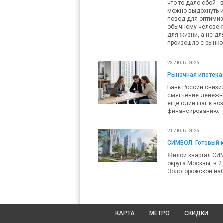
что-то дало сбой -
можно выдохнуть и
повод для оптимизм
обычному человеку 
для жизни, а не дл
произошло с рынко
23 ИЮЛЯ 2026
Рыночная ипотека 
Банк России снизил
смягчение денежно
еще один шаг к во
финансированию.
20 ИЮЛЯ 2026
СИМВОЛ. Готовый 
Жилой квартал СИ
округа Москвы, в 2
Золоторожской наб
КАРТА
МЕТРО
СКИДКИ