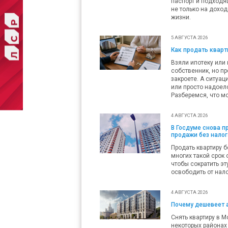
паспорт и подходящ
не только на доход
жизни.
5 АВГУСТА 2026
Как продать кварти
Взяли ипотеку или 
собственник, но пр
закроете. А ситуац
или просто надоело
Разберемся, что мо
4 АВГУСТА 2026
В Госдуме снова 
продажи без налог
Продать квартиру б
многих такой срок 
чтобы сократить эт
освободить от нало
4 АВГУСТА 2026
Почему дешевеет 
Снять квартиру в М
некоторых районах 