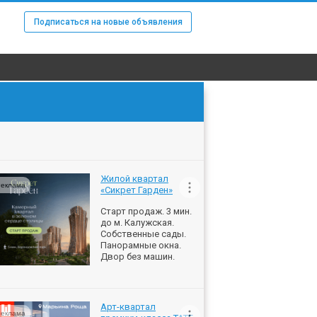
Подписаться на новые объявления
Жилой квартал
еклама
«Сикрет Гарден»
Старт продаж. 3 мин.
до м. Калужская.
Собственные сады.
Панорамные окна.
Двор без машин.
Арт-квартал
еклама