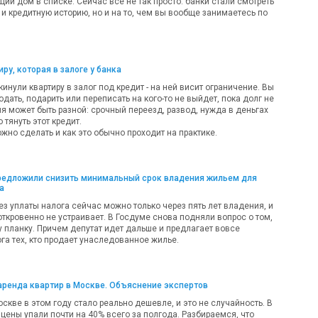
ий дом в списке. Сейчас все не так просто: банки стали смотреть
 и кредитную историю, но и на то, чем вы вообще занимаетесь по
ру, которая в залоге у банка
кинули квартиру в залог под кредит - на ней висит ограничение. Вы
одать, подарить или переписать на кого-то не выйдет, пока долг не
ия может быть разной: срочный переезд, развод, нужда в деньгах
 тянуть этот кредит.
жно сделать и как это обычно проходит на практике.
предложили снизить минимальный срок владения жильем для
а
ез уплаты налога сейчас можно только через пять лет владения, и
откровенно не устраивает. В Госдуме снова подняли вопрос о том,
у планку. Причем депутат идет дальше и предлагает вовсе
га тех, кто продает унаследованное жилье.
аренда квартир в Москве. Объяснение экспертов
оскве в этом году стало реально дешевле, и это не случайность. В
цены упали почти на 40% всего за полгода. Разбираемся, что