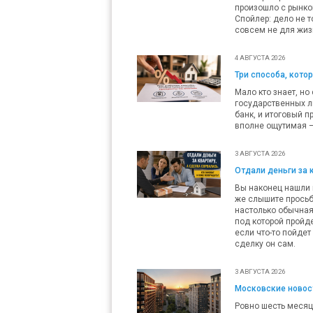
произошло с рынко
Спойлер: дело не т
совсем не для жиз
4 АВГУСТА 2026
Три способа, кото
Мало кто знает, но
государственных л
банк, и итоговый п
вполне ощутимая — 
3 АВГУСТА 2026
Отдали деньги за 
Вы наконец нашли п
же слышите просьб
настолько обычная,
под которой пройде
если что-то пойдет
сделку он сам.
3 АВГУСТА 2026
Московские новост
Ровно шесть месяц