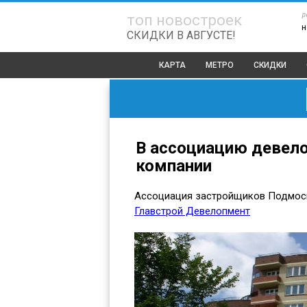
р
топ новостроек
н
СКИДКИ В АВГУСТЕ!
КАРТА
МЕТРО
СКИДКИ
В ассоциацию девело
компании
Ассоциация застройщиков Подмоск
Главстрой Девелопмент