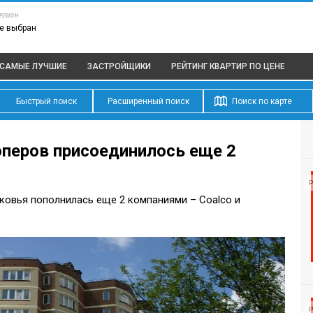
егион
е выбран
САМЫЕ ЛУЧШИЕ
ЗАСТРОЙЩИКИ
РЕЙТИНГ КВАРТИР
ПО ЦЕНЕ
Быстрый поиск
Расширенный поиск
Поиск по карте
перов присоединилось еще 2
Р
овья пополнилась еще 2 компаниями – Coalco и
Р