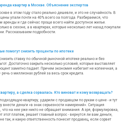
аренда квартир в Москве. Объяснение экспертов
оскве в этом году стало реально дешевле, и это не случайность. В
цены упали почти на 40% всего за полгода. Разбираемся, что
м аренды и где сейчас проще всего найти доступное жилье.
олько в сезоне, а в квартирах, которые несколько лет назад покупали
ни. Рассказываем подробности.
рые помогут снизить проценты по ипотеке
 снизить ставку по обычной рыночной ипотеке реально и без
ьгот. Достаточно закрыть несколько условий, которые выставляет
роцент заметно падает. Причем экономия набегает не копеечная, а
речь о миллионах рублей за весь срок кредита.
квартиру, а сделка сорвалась. Кто виноват и кому возвращать?
одходящую квартиру, ударили с продавцом по рукам о цене - и тут
у внести деньги «в знак серьезности намерений». Ситуация
 что на нее уже никто не обращает внимания. А зря, формулировка,
т этот платеж, решает главный вопрос - вернутся ли вам деньги,
 не так, и какую ответственность понесет продавец, если сорвет