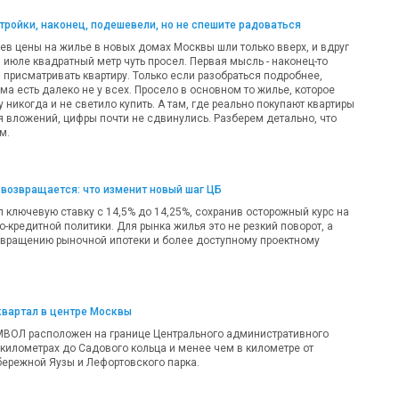
ройки, наконец, подешевели, но не спешите радоваться
ев цены на жилье в новых домах Москвы шли только вверх, и вдруг
 в июле квадратный метр чуть просел. Первая мысль - наконец-то
 присматривать квартиру. Только если разобраться подробнее,
а есть далеко не у всех. Просело в основном то жилье, которое
никогда и не светило купить. А там, где реально покупают квартиры
я вложений, цифры почти не сдвинулись. Разберем детально, что
м.
возвращается: что изменит новый шаг ЦБ
 ключевую ставку с 14,5% до 14,25%, сохранив осторожный курс на
-кредитной политики. Для рынка жилья это не резкий поворот, а
звращению рыночной ипотеки и более доступному проектному
квартал в центре Москвы
МВОЛ расположен на границе Центрального административного
 километрах до Садового кольца и менее чем в километре от
ережной Яузы и Лефортовского парка.