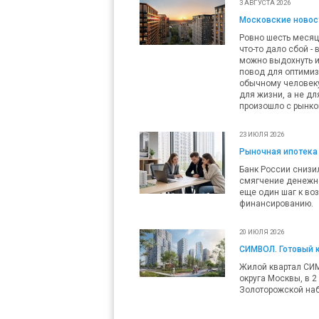
3 АВГУСТА 2026
Московские новост
Ровно шесть месяц
что-то дало сбой -
можно выдохнуть и
повод для оптимизм
обычному человеку 
для жизни, а не дл
произошло с рынко
23 ИЮЛЯ 2026
Рыночная ипотека 
Банк России снизил
смягчение денежно
еще один шаг к во
финансированию.
20 ИЮЛЯ 2026
СИМВОЛ. Готовый 
Жилой квартал СИ
округа Москвы, в 2
Золоторожской наб