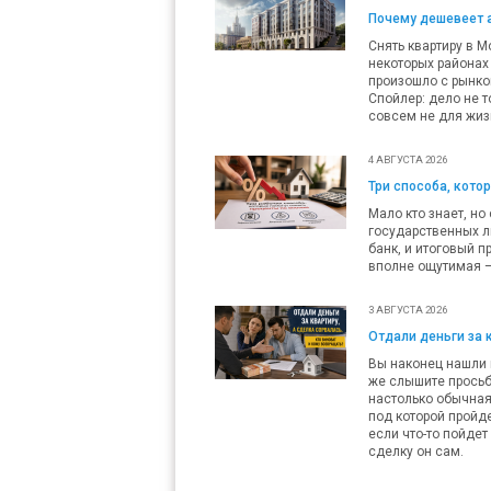
Почему дешевеет 
Снять квартиру в М
некоторых районах 
произошло с рынко
Спойлер: дело не т
совсем не для жиз
4 АВГУСТА 2026
Три способа, кото
Мало кто знает, но
государственных л
банк, и итоговый п
вполне ощутимая — 
3 АВГУСТА 2026
Отдали деньги за 
Вы наконец нашли п
же слышите просьб
настолько обычная,
под которой пройде
если что-то пойдет
сделку он сам.