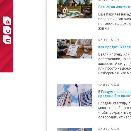
Сельская ипотека:
Еще пару лет наза
паспорт и подходящ
не только на доход
жизни.
5 АВГУСТА 2026
Как продать кварти
Взяли ипотеку или 
собственник, но пр
закроете. А ситуац
или просто надоело
Разберемся, что мо
4 АВГУСТА 2026
В Госдуме снова 
продажи без налог
Продать квартиру б
многих такой срок 
чтобы сократить эт
освободить от нало
4 АВГУСТА 2026