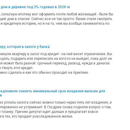
 дом в деревне под 3% годовых в 2026-м
д сельскую ипотеку мог оформить почти любой желающий - были бы
ий дом в списке. Сейчас все не так просто: банки стали смотреть
 и кредитную историю, но и на то, чем вы вообще занимаетесь по
ру, которая в залоге у банка
кинули квартиру в залог под кредит - на ней висит ограничение. Вы
одать, подарить или переписать на кого-то не выйдет, пока долг не
ия может быть разной: срочный переезд, развод, нужда в деньгах
 тянуть этот кредит.
жно сделать и как это обычно проходит на практике.
предложили снизить минимальный срок владения жильем для
а
ез уплаты налога сейчас можно только через пять лет владения, и
откровенно не устраивает. В Госдуме снова подняли вопрос о том,
у планку. Причем депутат идет дальше и предлагает вовсе
га тех, кто продает унаследованное жилье.