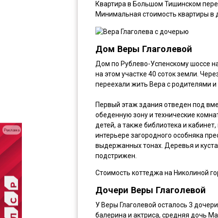
Квартира в Большом Тишинском переу
Минимальная стоимость квартиры в д
Дом Веры Глаголевой
Дом по Рублево-Успенскому шоссе на 
на этом участке 40 соток земли. Чере
переехали жить Вера с родителями и 
Первый этаж здания отведен под вме
обеденную зону и технические комнат
детей, а также библиотека и кабинет
Реклама
интерьере загородного особняка пре
выдержанных тонах. Деревья и куста
подстрижен.
Стоимость коттеджа на Николиной го
Дочери Веры Глаголевой
У Веры Глаголевой осталось 3 дочери
балерина и актриса, средняя дочь М