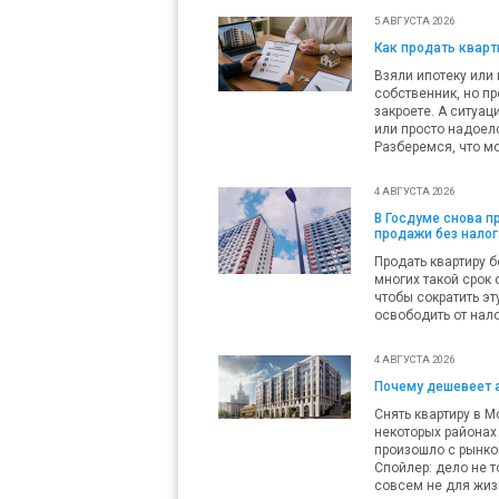
5 АВГУСТА 2026
Как продать кварти
Взяли ипотеку или 
собственник, но пр
закроете. А ситуац
или просто надоело
Разберемся, что мо
4 АВГУСТА 2026
В Госдуме снова 
продажи без налог
Продать квартиру б
многих такой срок 
чтобы сократить эт
освободить от нало
4 АВГУСТА 2026
Почему дешевеет 
Снять квартиру в М
некоторых районах 
произошло с рынко
Спойлер: дело не т
совсем не для жиз