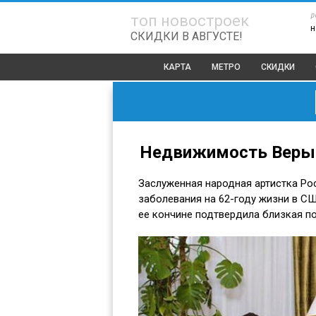
р
топ новостроек
н
СКИДКИ В АВГУСТЕ!
КАРТА
МЕТРО
СКИДКИ
Недвижимость Веры 
Заслуженная народная артистка Ро
заболевания на 62-году жизни в С
ее кончине подтвердила близкая п