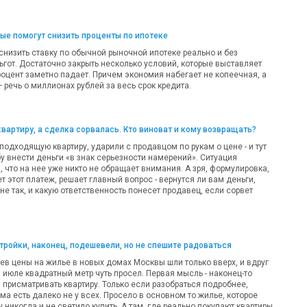
рые помогут снизить проценты по ипотеке
 снизить ставку по обычной рыночной ипотеке реально и без
ьгот. Достаточно закрыть несколько условий, которые выставляет
роцент заметно падает. Причем экономия набегает не копеечная, а
речь о миллионах рублей за весь срок кредита.
квартиру, а сделка сорвалась. Кто виноват и кому возвращать?
одходящую квартиру, ударили с продавцом по рукам о цене - и тут
у внести деньги «в знак серьезности намерений». Ситуация
 что на нее уже никто не обращает внимания. А зря, формулировка,
т этот платеж, решает главный вопрос - вернутся ли вам деньги,
 не так, и какую ответственность понесет продавец, если сорвет
ройки, наконец, подешевели, но не спешите радоваться
ев цены на жилье в новых домах Москвы шли только вверх, и вдруг
 в июле квадратный метр чуть просел. Первая мысль - наконец-то
 присматривать квартиру. Только если разобраться подробнее,
а есть далеко не у всех. Просело в основном то жилье, которое
никогда и не светило купить. А там, где реально покупают квартиры