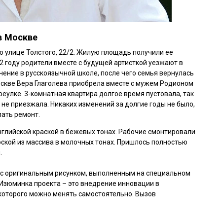
в Москве
о улице Толстого, 22/2. Жилую площадь получили ее
62 году родители вместе с будущей артисткой уезжают в
чение в русскоязычной школе, после чего семья вернулась
оскве Вера Глаголева приобрела вместе с мужем Родионом
еулке. 3-комнатная квартира долгое время пустовала, так
 не приезжала. Никаких изменений за долгие годы не было,
лать ремонт.
нглийской краской в бежевых тонах. Рабочие смонтировали
оской из массива в молочных тонах. Пришлось полностью
.
 с оригинальным рисунком, выполненным на специальном
Изюминка проекта – это внедрение инновации в
которого можно менять самостоятельно. Вызов