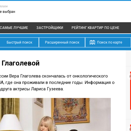
егион
е выбран
САМЫЕ ЛУЧШИЕ
ЗАСТРОЙЩИКИ
РЕЙТИНГ КВАРТИР
ПО ЦЕНЕ
Быстрый поиск
Расширенный поиск
Поиск по карте
Глаголевой
ссии Вера Глаголева скончалась от онкологического
Р
ША, где она проживали в последние годы. Информация о
одруга актрисы Лариса Гузеева.
Р