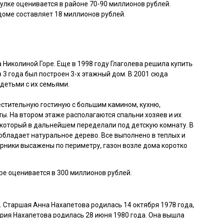
лке оценивается в районе 70-90 миллионов рублей.
оме составляет 18 миллионов рублей.
Николиной Горе. Еще в 1998 году Глаголева решила купить
з 3 года был построен 3-х этажный дом. В 2001 сюда
детьми с их семьями.
стительную гостиную с большим камином, кухню,
ы. На втором этаже располагаются спальни хозяев и их
, который в дальнейшем переделали под детскую комнату. В
обладает натуральное дерево. Все выполнено в теплых и
рники высажены по периметру, газон возле дома коротко
ре оценивается в 300 миллионов рублей.
. Старшая Анна Нахапетова родилась 14 октября 1978 года,
ария Нахапетова родилась 28 июня 1980 года. Она вышла