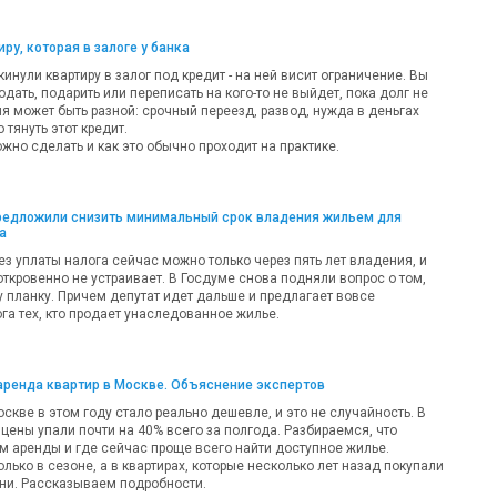
ру, которая в залоге у банка
кинули квартиру в залог под кредит - на ней висит ограничение. Вы
одать, подарить или переписать на кого-то не выйдет, пока долг не
ия может быть разной: срочный переезд, развод, нужда в деньгах
 тянуть этот кредит.
жно сделать и как это обычно проходит на практике.
предложили снизить минимальный срок владения жильем для
а
ез уплаты налога сейчас можно только через пять лет владения, и
откровенно не устраивает. В Госдуме снова подняли вопрос о том,
у планку. Причем депутат идет дальше и предлагает вовсе
га тех, кто продает унаследованное жилье.
аренда квартир в Москве. Объяснение экспертов
оскве в этом году стало реально дешевле, и это не случайность. В
цены упали почти на 40% всего за полгода. Разбираемся, что
м аренды и где сейчас проще всего найти доступное жилье.
олько в сезоне, а в квартирах, которые несколько лет назад покупали
ни. Рассказываем подробности.