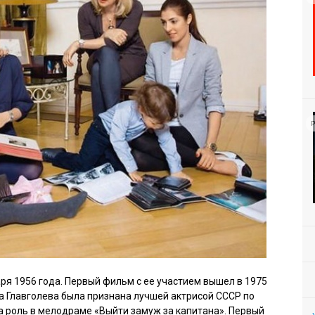
Р
ря 1956 года. Первый фильм с ее участием вышел в 1975
ера Главголева была признана лучшей актрисой СССР по
а роль в мелодраме «Выйти замуж за капитана». Первый