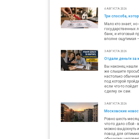
4 АВГУСТА 2026
Три способа, кото
Мало кто знает, но
государственных л
банк, и итоговый п
вполне ощутимая — 
3 АВГУСТА 2026
Отдали деньги за 
Вы наконец нашли п
же слышите просьб
настолько обычная,
под которой пройде
если что-то пойдет
сделку он сам.
3 АВГУСТА 2026
Московские новост
Ровно шесть месяц
что-то дало сбой -
можно выдохнуть и
повод для оптимизм
обычному человеку 