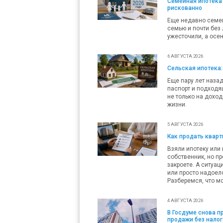
Семейная ипотека 
рискованно
Еще недавно семей
семью и почти без 
ужесточили, а осен
6 АВГУСТА 2026
Сельская ипотека:
Еще пару лет наза
паспорт и подходящ
не только на доход
жизни.
5 АВГУСТА 2026
Как продать кварти
Взяли ипотеку или 
собственник, но пр
закроете. А ситуац
или просто надоело
Разберемся, что мо
4 АВГУСТА 2026
В Госдуме снова 
продажи без налог