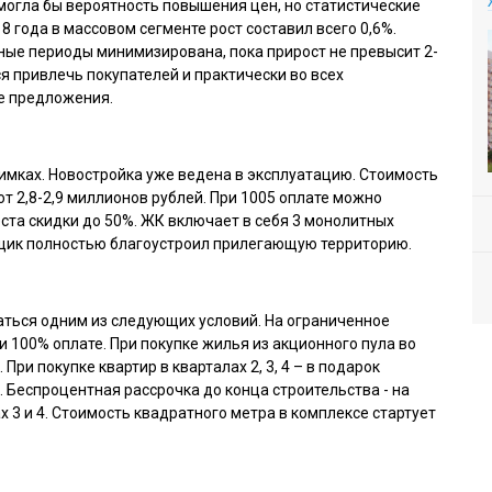
 могла бы вероятность повышения цен, но статистические
8 года в массовом сегменте рост составил всего 0,6%.
ые периоды минимизирована, пока прирост не превысит 2-
я привлечь покупателей и практически во всех
е предложения.
мках. Новостройка уже ведена в эксплуатацию. Стоимость
от 2,8-2,9 миллионов рублей. При 1005 оплате можно
ста скидки до 50%. ЖК включает в себя 3 монолитных
йщик полностью благоустроил прилегающую территорию.
аться одним из следующих условий. На ограниченное
и 100% оплате. При покупке жилья из акционного пула во
При покупке квартир в кварталах 2, 3, 4 – в подарок
 Беспроцентная рассрочка до конца строительства - на
х 3 и 4. Стоимость квадратного метра в комплексе стартует