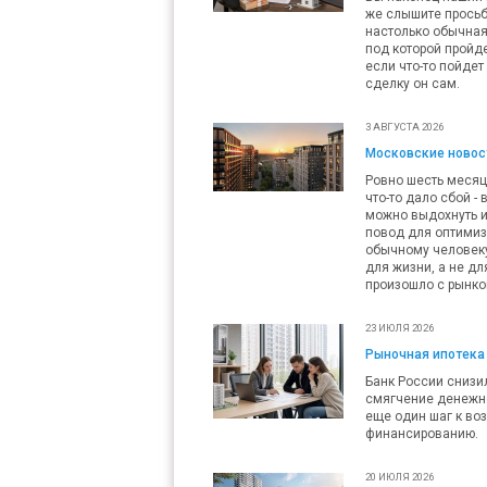
же слышите просьб
настолько обычная,
под которой пройде
если что-то пойдет
сделку он сам.
3 АВГУСТА 2026
Московские новост
Ровно шесть месяц
что-то дало сбой -
можно выдохнуть и
повод для оптимизм
обычному человеку 
для жизни, а не дл
произошло с рынко
23 ИЮЛЯ 2026
Рыночная ипотека 
Банк России снизил
смягчение денежно
еще один шаг к во
финансированию.
20 ИЮЛЯ 2026