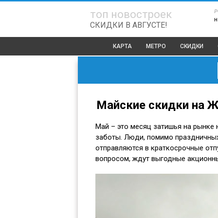
р
топ новостроек
н
СКИДКИ В АВГУСТЕ!
КАРТА
МЕТРО
СКИДКИ
Майские скидки на 
Май – это месяц затишья на рынке 
заботы. Люди, помимо праздничных
отправляются в краткосрочные отпу
вопросом, ждут выгодные акционн