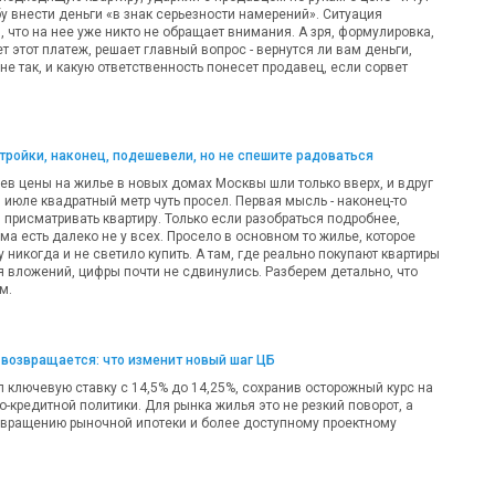
у внести деньги «в знак серьезности намерений». Ситуация
 что на нее уже никто не обращает внимания. А зря, формулировка,
т этот платеж, решает главный вопрос - вернутся ли вам деньги,
 не так, и какую ответственность понесет продавец, если сорвет
ройки, наконец, подешевели, но не спешите радоваться
ев цены на жилье в новых домах Москвы шли только вверх, и вдруг
 в июле квадратный метр чуть просел. Первая мысль - наконец-то
 присматривать квартиру. Только если разобраться подробнее,
а есть далеко не у всех. Просело в основном то жилье, которое
никогда и не светило купить. А там, где реально покупают квартиры
я вложений, цифры почти не сдвинулись. Разберем детально, что
м.
возвращается: что изменит новый шаг ЦБ
 ключевую ставку с 14,5% до 14,25%, сохранив осторожный курс на
-кредитной политики. Для рынка жилья это не резкий поворот, а
звращению рыночной ипотеки и более доступному проектному