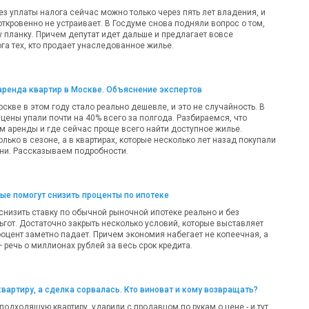
ез уплаты налога сейчас можно только через пять лет владения, и
откровенно не устраивает. В Госдуме снова подняли вопрос о том,
у планку. Причем депутат идет дальше и предлагает вовсе
га тех, кто продает унаследованное жилье.
аренда квартир в Москве. Объяснение экспертов
оскве в этом году стало реально дешевле, и это не случайность. В
цены упали почти на 40% всего за полгода. Разбираемся, что
м аренды и где сейчас проще всего найти доступное жилье.
олько в сезоне, а в квартирах, которые несколько лет назад покупали
ни. Рассказываем подробности.
рые помогут снизить проценты по ипотеке
 снизить ставку по обычной рыночной ипотеке реально и без
ьгот. Достаточно закрыть несколько условий, которые выставляет
роцент заметно падает. Причем экономия набегает не копеечная, а
речь о миллионах рублей за весь срок кредита.
квартиру, а сделка сорвалась. Кто виноват и кому возвращать?
одходящую квартиру, ударили с продавцом по рукам о цене - и тут