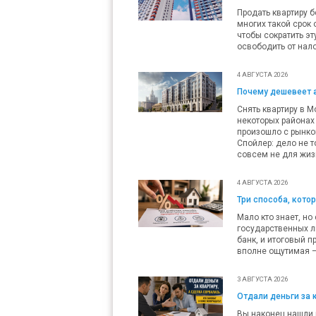
Продать квартиру б
многих такой срок 
чтобы сократить эт
освободить от нало
4 АВГУСТА 2026
Почему дешевеет 
Снять квартиру в М
некоторых районах 
произошло с рынко
Спойлер: дело не т
совсем не для жиз
4 АВГУСТА 2026
Три способа, кото
Мало кто знает, но
государственных л
банк, и итоговый п
вполне ощутимая — 
3 АВГУСТА 2026
Отдали деньги за 
Вы наконец нашли п