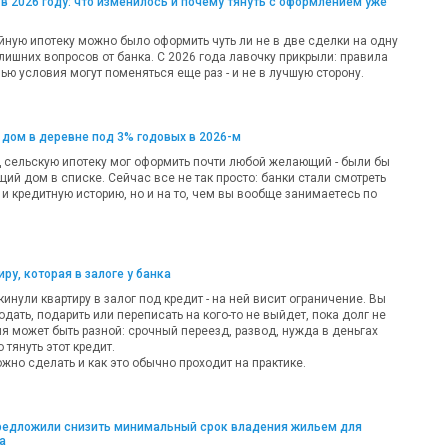
в 2026 году: что изменилось и почему тянуть с оформлением уже
ную ипотеку можно было оформить чуть ли не в две сделки на одну
лишних вопросов от банка. С 2026 года лавочку прикрыли: правила
ью условия могут поменяться еще раз - и не в лучшую сторону.
 дом в деревне под 3% годовых в 2026-м
д сельскую ипотеку мог оформить почти любой желающий - были бы
ий дом в списке. Сейчас все не так просто: банки стали смотреть
 и кредитную историю, но и на то, чем вы вообще занимаетесь по
ру, которая в залоге у банка
кинули квартиру в залог под кредит - на ней висит ограничение. Вы
одать, подарить или переписать на кого-то не выйдет, пока долг не
ия может быть разной: срочный переезд, развод, нужда в деньгах
 тянуть этот кредит.
жно сделать и как это обычно проходит на практике.
предложили снизить минимальный срок владения жильем для
а