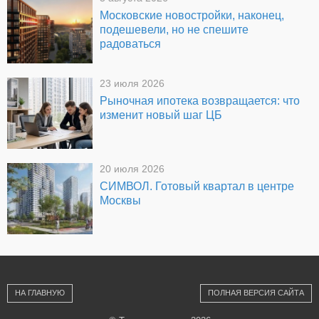
Московские новостройки, наконец,
подешевели, но не спешите
радоваться
23 июля 2026
Рыночная ипотека возвращается: что
изменит новый шаг ЦБ
20 июля 2026
СИМВОЛ. Готовый квартал в центре
Москвы
НА ГЛАВНУЮ
ПОЛНАЯ ВЕРСИЯ САЙТА