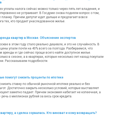
а
ез уплаты налога сейчас можно только через пять лет владения, и
откровенно не устраивает. В Госдуме снова подняли вопрос о том,
у планку. Причем депутат идет дальше и предлагает вовсе
га тех, кто продает унаследованное жилье.
аренда квартир в Москве. Объяснение экспертов
оскве в этом году стало реально дешевле, и это не случайность. В
цены упали почти на 40% всего за полгода. Разбираемся, что
м аренды и где сейчас проще всего найти доступное жилье.
олько в сезоне, а в квартирах, которые несколько лет назад покупали
ни. Рассказываем подробности.
рые помогут снизить проценты по ипотеке
 снизить ставку по обычной рыночной ипотеке реально и без
ьгот. Достаточно закрыть несколько условий, которые выставляет
роцент заметно падает. Причем экономия набегает не копеечная, а
речь о миллионах рублей за весь срок кредита.
квартиру, а сделка сорвалась. Кто виноват и кому возвращать?