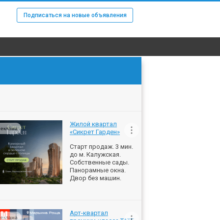
Подписаться на новые объявления
Жилой квартал
еклама
«Сикрет Гарден»
Старт продаж. 3 мин.
до м. Калужская.
Собственные сады.
Панорамные окна.
Двор без машин.
Арт-квартал
еклама