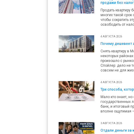
продажи без налог
Продать квартиру б
многих такой срок 
чтобы сократить эт
освободить от нало
4 АВГУСТА 2026
Почему дешевеет 
Снять квартиру в М
некоторых районах 
произошло с рынко
Спойлер: дело не т
совсем не для жиз
4 АВГУСТА 2026
Три способа, кото
Мало кто знает, но
государственных л
банк, и итоговый п
вполне ощутимая — 
3 АВГУСТА 2026
Отдали деньги за 