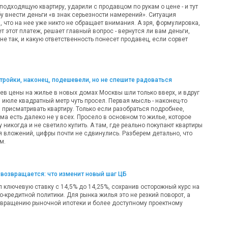
одходящую квартиру, ударили с продавцом по рукам о цене - и тут
у внести деньги «в знак серьезности намерений». Ситуация
 что на нее уже никто не обращает внимания. А зря, формулировка,
т этот платеж, решает главный вопрос - вернутся ли вам деньги,
 не так, и какую ответственность понесет продавец, если сорвет
ройки, наконец, подешевели, но не спешите радоваться
ев цены на жилье в новых домах Москвы шли только вверх, и вдруг
 в июле квадратный метр чуть просел. Первая мысль - наконец-то
 присматривать квартиру. Только если разобраться подробнее,
а есть далеко не у всех. Просело в основном то жилье, которое
никогда и не светило купить. А там, где реально покупают квартиры
я вложений, цифры почти не сдвинулись. Разберем детально, что
м.
возвращается: что изменит новый шаг ЦБ
 ключевую ставку с 14,5% до 14,25%, сохранив осторожный курс на
-кредитной политики. Для рынка жилья это не резкий поворот, а
звращению рыночной ипотеки и более доступному проектному