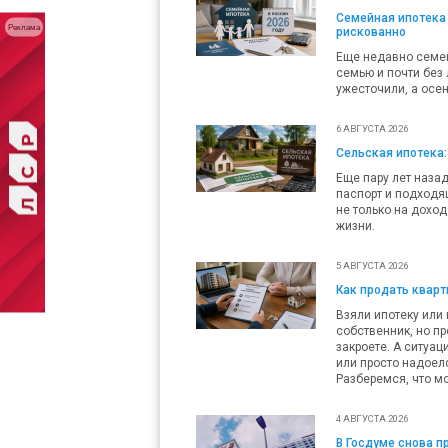
Семейная ипотека 
Реклама
рискованно
Еще недавно семей
семью и почти без 
ужесточили, а осен
6 АВГУСТА 2026
Сельская ипотека:
Еще пару лет наза
паспорт и подходящ
не только на доход
жизни.
5 АВГУСТА 2026
Как продать кварти
Взяли ипотеку или 
собственник, но пр
закроете. А ситуац
или просто надоело
Разберемся, что мо
4 АВГУСТА 2026
В Госдуме снова 