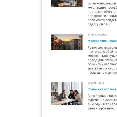
Вы наконец нашли п
же слышите просьб
настолько обычная,
под которой пройде
если что-то пойдет
сделку он сам.
3 АВГУСТА 2026
Московские новост
Ровно шесть месяц
что-то дало сбой -
можно выдохнуть и
повод для оптимизм
обычному человеку 
для жизни, а не дл
произошло с рынко
23 ИЮЛЯ 2026
Рыночная ипотека 
Банк России снизил
смягчение денежно
еще один шаг к во
финансированию.