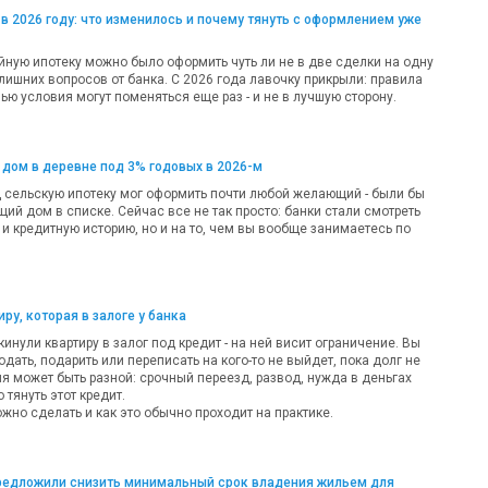
в 2026 году: что изменилось и почему тянуть с оформлением уже
ную ипотеку можно было оформить чуть ли не в две сделки на одну
лишних вопросов от банка. С 2026 года лавочку прикрыли: правила
ью условия могут поменяться еще раз - и не в лучшую сторону.
 дом в деревне под 3% годовых в 2026-м
д сельскую ипотеку мог оформить почти любой желающий - были бы
ий дом в списке. Сейчас все не так просто: банки стали смотреть
 и кредитную историю, но и на то, чем вы вообще занимаетесь по
ру, которая в залоге у банка
кинули квартиру в залог под кредит - на ней висит ограничение. Вы
одать, подарить или переписать на кого-то не выйдет, пока долг не
ия может быть разной: срочный переезд, развод, нужда в деньгах
 тянуть этот кредит.
жно сделать и как это обычно проходит на практике.
предложили снизить минимальный срок владения жильем для