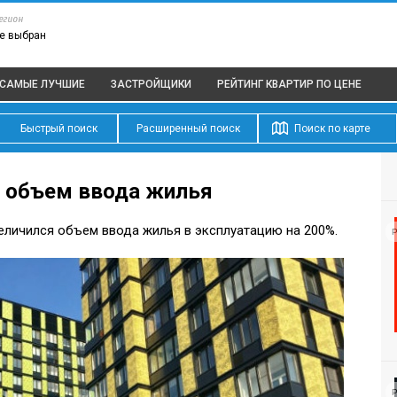
егион
е выбран
САМЫЕ ЛУЧШИЕ
ЗАСТРОЙЩИКИ
РЕЙТИНГ КВАРТИР
ПО ЦЕНЕ
Быстрый поиск
Расширенный поиск
Поиск по карте
я объем ввода жилья
еличился объем ввода жилья в эксплуатацию на 200%.
Р
Р