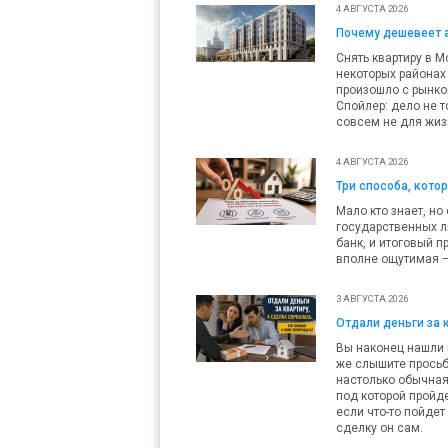
4 АВГУСТА 2026
Почему дешевеет 
Снять квартиру в М
некоторых районах 
произошло с рынко
Спойлер: дело не т
совсем не для жиз
4 АВГУСТА 2026
Три способа, кото
Мало кто знает, но
государственных л
банк, и итоговый п
вполне ощутимая — 
3 АВГУСТА 2026
Отдали деньги за 
Вы наконец нашли п
же слышите просьб
настолько обычная,
под которой пройде
если что-то пойдет
сделку он сам.