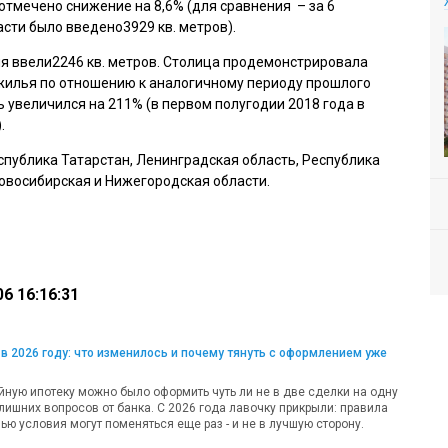
отмечено снижение на 8,6% (для сравнения – за 6
сти было введено3929 кв. метров).
ия ввели2246 кв. метров. Столица продемонстрировала
илья по отношению к аналогичному периоду прошлого
ь увеличился на 211% (в первом полугодии 2018 года в
.
спублика Татарстан, Ленинградская область, Республика
Новосибирская и Нижегородская области.
6 16:16:31
в 2026 году: что изменилось и почему тянуть с оформлением уже
ную ипотеку можно было оформить чуть ли не в две сделки на одну
лишних вопросов от банка. С 2026 года лавочку прикрыли: правила
ью условия могут поменяться еще раз - и не в лучшую сторону.