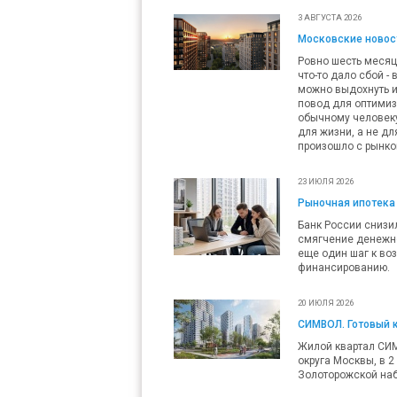
3 АВГУСТА 2026
Московские новост
Ровно шесть месяц
что-то дало сбой -
можно выдохнуть и
повод для оптимизм
обычному человеку 
для жизни, а не дл
произошло с рынко
23 ИЮЛЯ 2026
Рыночная ипотека 
Банк России снизил
смягчение денежно
еще один шаг к во
финансированию.
20 ИЮЛЯ 2026
СИМВОЛ. Готовый 
Жилой квартал СИ
округа Москвы, в 2
Золоторожской наб