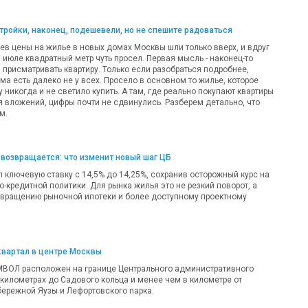
ройки, наконец, подешевели, но не спешите радоваться
ев цены на жилье в новых домах Москвы шли только вверх, и вдруг
 в июле квадратный метр чуть просел. Первая мысль - наконец-то
 присматривать квартиру. Только если разобраться подробнее,
а есть далеко не у всех. Просело в основном то жилье, которое
никогда и не светило купить. А там, где реально покупают квартиры
я вложений, цифры почти не сдвинулись. Разберем детально, что
м.
возвращается: что изменит новый шаг ЦБ
 ключевую ставку с 14,5% до 14,25%, сохранив осторожный курс на
-кредитной политики. Для рынка жилья это не резкий поворот, а
звращению рыночной ипотеки и более доступному проектному
квартал в центре Москвы
МВОЛ расположен на границе Центрального административного
 километрах до Садового кольца и менее чем в километре от
ережной Яузы и Лефортовского парка.