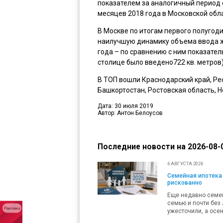
показателем за аналогичный период 
месяцев 2018 года в Московской обла
В Москве по итогам первого полугод
наилучшую динамику объема ввода ж
года – по сравнению с ним показател
столице было введено722 кв. метров)
В ТОП вошли Краснодарский край, Ре
Башкортостан, Ростовская область, 
Дата: 30 июля 2019
Автор: Антон Белоусов
Последние новости на 2026-08-0
6 АВГУСТА 2026
Семейная ипотека 
рискованно
Еще недавно семей
семью и почти без 
Реклама
ужесточили, а осен