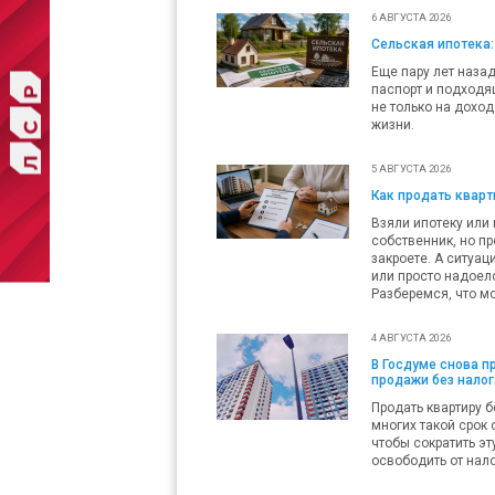
6 АВГУСТА 2026
Сельская ипотека:
Еще пару лет наза
паспорт и подходящ
не только на доход
жизни.
5 АВГУСТА 2026
Как продать кварти
Взяли ипотеку или 
собственник, но пр
закроете. А ситуац
или просто надоело
Разберемся, что мо
4 АВГУСТА 2026
В Госдуме снова 
продажи без налог
Продать квартиру б
многих такой срок 
чтобы сократить эт
освободить от нало