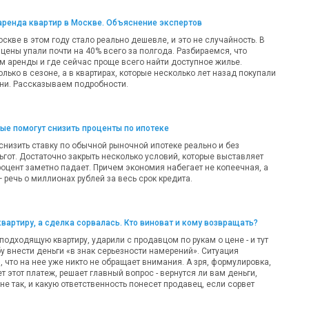
аренда квартир в Москве. Объяснение экспертов
оскве в этом году стало реально дешевле, и это не случайность. В
цены упали почти на 40% всего за полгода. Разбираемся, что
м аренды и где сейчас проще всего найти доступное жилье.
олько в сезоне, а в квартирах, которые несколько лет назад покупали
ни. Рассказываем подробности.
рые помогут снизить проценты по ипотеке
 снизить ставку по обычной рыночной ипотеке реально и без
ьгот. Достаточно закрыть несколько условий, которые выставляет
роцент заметно падает. Причем экономия набегает не копеечная, а
речь о миллионах рублей за весь срок кредита.
квартиру, а сделка сорвалась. Кто виноват и кому возвращать?
одходящую квартиру, ударили с продавцом по рукам о цене - и тут
у внести деньги «в знак серьезности намерений». Ситуация
 что на нее уже никто не обращает внимания. А зря, формулировка,
т этот платеж, решает главный вопрос - вернутся ли вам деньги,
 не так, и какую ответственность понесет продавец, если сорвет