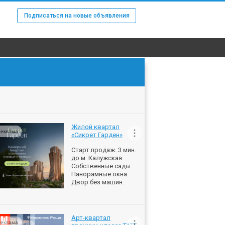
Подписаться на новые объявления
Жилой квартал
еклама
«Сикрет Гарден»
Старт продаж. 3 мин.
до м. Калужская.
Собственные сады.
Панорамные окна.
Двор без машин.
Арт-квартал
еклама