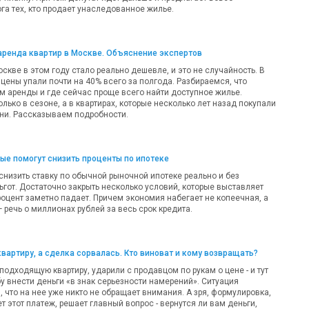
га тех, кто продает унаследованное жилье.
аренда квартир в Москве. Объяснение экспертов
оскве в этом году стало реально дешевле, и это не случайность. В
цены упали почти на 40% всего за полгода. Разбираемся, что
м аренды и где сейчас проще всего найти доступное жилье.
олько в сезоне, а в квартирах, которые несколько лет назад покупали
ни. Рассказываем подробности.
рые помогут снизить проценты по ипотеке
 снизить ставку по обычной рыночной ипотеке реально и без
ьгот. Достаточно закрыть несколько условий, которые выставляет
роцент заметно падает. Причем экономия набегает не копеечная, а
речь о миллионах рублей за весь срок кредита.
квартиру, а сделка сорвалась. Кто виноват и кому возвращать?
одходящую квартиру, ударили с продавцом по рукам о цене - и тут
у внести деньги «в знак серьезности намерений». Ситуация
 что на нее уже никто не обращает внимания. А зря, формулировка,
т этот платеж, решает главный вопрос - вернутся ли вам деньги,