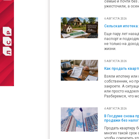
семью и почти без 
ужесточили, а осен
6 АВГУСТА 2026
Сельская ипотека:
Еще пару лет наза
паспорт и подходящ
не только на доход
жизни.
5 АВГУСТА 2026
Как продать кварти
Взяли ипотеку или 
собственник, но пр
закроете. А ситуац
или просто надоело
Разберемся, что мо
4 АВГУСТА 2026
В Госдуме снова 
продажи без налог
Продать квартиру б
многих такой срок 
чтобы сократить эт