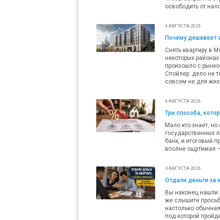
освободить от нало
4 АВГУСТА 2026
Почему дешевеет 
Снять квартиру в М
некоторых районах 
произошло с рынко
Спойлер: дело не т
совсем не для жиз
4 АВГУСТА 2026
Три способа, кото
Мало кто знает, но
государственных л
банк, и итоговый п
вполне ощутимая — 
3 АВГУСТА 2026
Отдали деньги за 
Вы наконец нашли п
же слышите просьб
настолько обычная,
под которой пройде