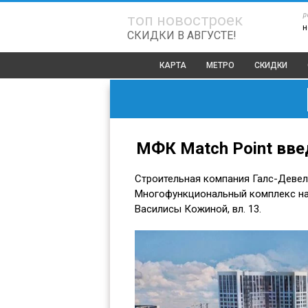
р
топ новостроек
н
СКИДКИ В АВГУСТЕ!
КАРТА
МЕТРО
СКИДКИ
МФК Match Point вве
Строительная компания Галс-Девел
Многофункциональный комплекс нах
Василисы Кожиной, вл. 13.