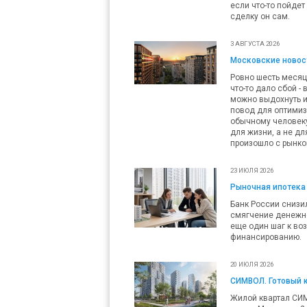
если что-то пойдет
сделку он сам.
3 АВГУСТА 2026
Московские новост
Ровно шесть месяц
что-то дало сбой -
можно выдохнуть и
повод для оптимизм
обычному человеку 
для жизни, а не дл
произошло с рынко
23 ИЮЛЯ 2026
Рыночная ипотека 
Банк России снизил
смягчение денежно
еще один шаг к во
финансированию.
20 ИЮЛЯ 2026
СИМВОЛ. Готовый 
Жилой квартал СИ