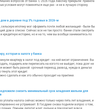
лишних вопросов от банка. С 2026 года лавочку прикрыли: правила
ью условия могут поменяться еще раз - и не в лучшую сторону.
 дом в деревне под 3% годовых в 2026-м
д сельскую ипотеку мог оформить почти любой желающий - были бы
ий дом в списке. Сейчас все не так просто: банки стали смотреть
 и кредитную историю, но и на то, чем вы вообще занимаетесь по
ру, которая в залоге у банка
кинули квартиру в залог под кредит - на ней висит ограничение. Вы
одать, подарить или переписать на кого-то не выйдет, пока долг не
ия может быть разной: срочный переезд, развод, нужда в деньгах
 тянуть этот кредит.
жно сделать и как это обычно проходит на практике.
предложили снизить минимальный срок владения жильем для
а
ез уплаты налога сейчас можно только через пять лет владения, и
откровенно не устраивает. В Госдуме снова подняли вопрос о том,
у планку. Причем депутат идет дальше и предлагает вовсе