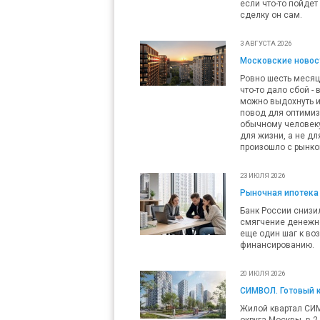
если что-то пойдет
сделку он сам.
3 АВГУСТА 2026
Московские новост
Ровно шесть месяц
что-то дало сбой -
можно выдохнуть и
повод для оптимизм
обычному человеку 
для жизни, а не дл
произошло с рынко
23 ИЮЛЯ 2026
Рыночная ипотека 
Банк России снизил
смягчение денежно
еще один шаг к во
финансированию.
20 ИЮЛЯ 2026
СИМВОЛ. Готовый 
Жилой квартал СИ
округа Москвы, в 2