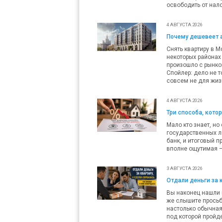
освободить от нало
4 АВГУСТА 2026
Почему дешевеет 
Снять квартиру в М
некоторых районах 
произошло с рынко
Спойлер: дело не т
совсем не для жиз
4 АВГУСТА 2026
Три способа, кото
Мало кто знает, но
государственных л
банк, и итоговый п
вполне ощутимая — 
3 АВГУСТА 2026
Отдали деньги за 
Вы наконец нашли п
же слышите просьб
настолько обычная,
под которой пройде