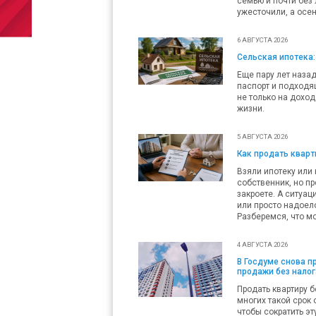
семью и почти без 
ужесточили, а осен
6 АВГУСТА 2026
Сельская ипотека:
Еще пару лет наза
паспорт и подходящ
не только на доход
жизни.
5 АВГУСТА 2026
Как продать кварти
Взяли ипотеку или 
собственник, но пр
закроете. А ситуац
или просто надоело
Разберемся, что мо
4 АВГУСТА 2026
В Госдуме снова 
продажи без налог
Продать квартиру б
многих такой срок 
чтобы сократить эт