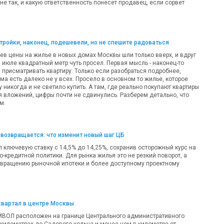
 не так, и какую ответственность понесет продавец, если сорвет
ройки, наконец, подешевели, но не спешите радоваться
ев цены на жилье в новых домах Москвы шли только вверх, и вдруг
 в июле квадратный метр чуть просел. Первая мысль - наконец-то
 присматривать квартиру. Только если разобраться подробнее,
а есть далеко не у всех. Просело в основном то жилье, которое
никогда и не светило купить. А там, где реально покупают квартиры
я вложений, цифры почти не сдвинулись. Разберем детально, что
м.
возвращается: что изменит новый шаг ЦБ
 ключевую ставку с 14,5% до 14,25%, сохранив осторожный курс на
-кредитной политики. Для рынка жилья это не резкий поворот, а
звращению рыночной ипотеки и более доступному проектному
квартал в центре Москвы
МВОЛ расположен на границе Центрального административного
 километрах до Садового кольца и менее чем в километре от