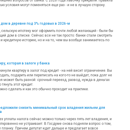
лишних вопросов от банка. С 2026 года лавочку прикрыли: правила
ью условия могут поменяться еще раз - и не в лучшую сторону.
 дом в деревне под 3% годовых в 2026-м
д сельскую ипотеку мог оформить почти любой желающий - были бы
ий дом в списке. Сейчас все не так просто: банки стали смотреть
 и кредитную историю, но и на то, чем вы вообще занимаетесь по
ру, которая в залоге у банка
кинули квартиру в залог под кредит - на ней висит ограничение. Вы
одать, подарить или переписать на кого-то не выйдет, пока долг не
ия может быть разной: срочный переезд, развод, нужда в деньгах
 тянуть этот кредит.
жно сделать и как это обычно проходит на практике.
предложили снизить минимальный срок владения жильем для
а
ез уплаты налога сейчас можно только через пять лет владения, и
откровенно не устраивает. В Госдуме снова подняли вопрос о том,
у планку. Причем депутат идет дальше и предлагает вовсе