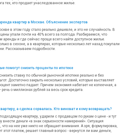
га тех, кто продает унаследованное жилье.
аренда квартир в Москве. Объяснение экспертов
оскве в этом году стало реально дешевле, и это не случайность. В
цены упали почти на 40% всего за полгода. Разбираемся, что
м аренды и где сейчас проще всего найти доступное жилье.
олько в сезоне, а в квартирах, которые несколько лет назад покупали
ни. Рассказываем подробности.
рые помогут снизить проценты по ипотеке
 снизить ставку по обычной рыночной ипотеке реально и без
ьгот. Достаточно закрыть несколько условий, которые выставляет
роцент заметно падает. Причем экономия набегает не копеечная, а
речь о миллионах рублей за весь срок кредита.
квартиру, а сделка сорвалась. Кто виноват и кому возвращать?
одходящую квартиру, ударили с продавцом по рукам о цене - и тут
у внести деньги «в знак серьезности намерений». Ситуация
 что на нее уже никто не обращает внимания. А зря, формулировка,
т этот платеж, решает главный вопрос - вернутся ли вам деньги,