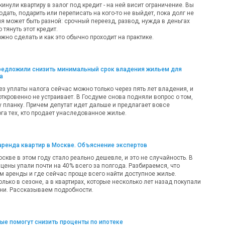
кинули квартиру в залог под кредит - на ней висит ограничение. Вы
одать, подарить или переписать на кого-то не выйдет, пока долг не
ия может быть разной: срочный переезд, развод, нужда в деньгах
 тянуть этот кредит.
жно сделать и как это обычно проходит на практике.
предложили снизить минимальный срок владения жильем для
а
ез уплаты налога сейчас можно только через пять лет владения, и
откровенно не устраивает. В Госдуме снова подняли вопрос о том,
у планку. Причем депутат идет дальше и предлагает вовсе
га тех, кто продает унаследованное жилье.
аренда квартир в Москве. Объяснение экспертов
оскве в этом году стало реально дешевле, и это не случайность. В
цены упали почти на 40% всего за полгода. Разбираемся, что
м аренды и где сейчас проще всего найти доступное жилье.
олько в сезоне, а в квартирах, которые несколько лет назад покупали
ни. Рассказываем подробности.
рые помогут снизить проценты по ипотеке