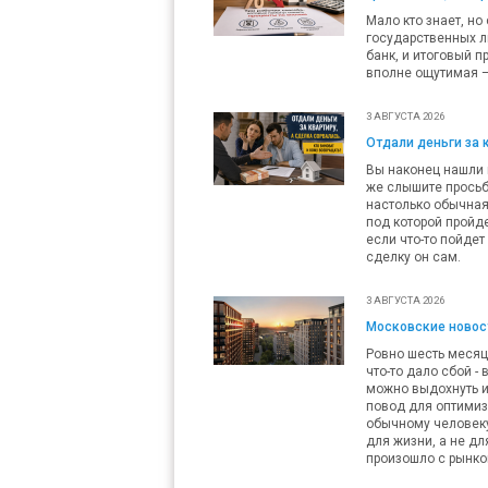
Мало кто знает, но
государственных л
банк, и итоговый п
вполне ощутимая — 
3 АВГУСТА 2026
Отдали деньги за 
Вы наконец нашли п
же слышите просьб
настолько обычная,
под которой пройде
если что-то пойдет
сделку он сам.
3 АВГУСТА 2026
Московские новост
Ровно шесть месяц
что-то дало сбой -
можно выдохнуть и
повод для оптимизм
обычному человеку 
для жизни, а не дл
произошло с рынко