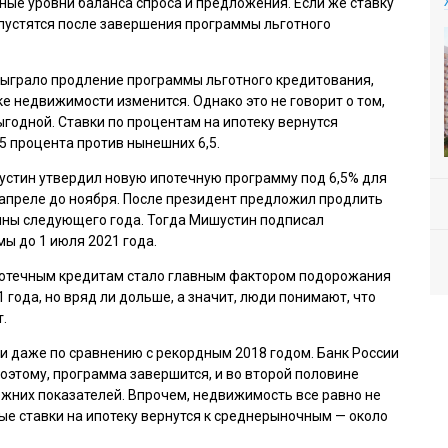
ные уровни баланса спроса и предложения. Если же ставку
пустятся после завершения программы льготного
сыграло продление программы льготного кредитования,
ке недвижимости изменится. Однако это не говорит о том,
ыгодной. Ставки по процентам на ипотеку вернутся
5 процента против нынешних 6,5.
устин утвердил новую ипотечную программу под 6,5% для
 апреле до ноября. После президент предложил продлить
ины следующего года. Тогда Мишустин подписал
ы до 1 июля 2021 года.
потечным кредитам стало главным фактором подорожания
 года, но вряд ли дольше, а значит, люди понимают, что
.
 даже по сравнению с рекордным 2018 годом. Банк России
оэтому, программа завершится, и во второй половине
жних показателей. Впрочем, недвижимость все равно не
ые ставки на ипотеку вернутся к среднерыночным — около