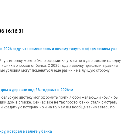
6 16:16:31
в 2026 году: что изменилось и почему тянуть с оформлением уже
ную ипотеку можно было оформить чуть ли не в две сделки на одну
лишних вопросов от банка. С 2026 года лавочку прикрыли: правила
ью условия могут поменяться еще раз - и не в лучшую сторону.
 дом в деревне под 3% годовых в 2026-м
д сельскую ипотеку мог оформить почти любой желающий - были бы
ий дом в списке. Сейчас все не так просто: банки стали смотреть
 и кредитную историю, но и на то, чем вы вообще занимаетесь по
ру, которая в залоге у банка