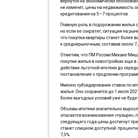
вернутся на экономически обоснован
не изменят, цены на недвижимость о
кредитования на 5—7 процентов.
Главную роль в подорожании жилья 
но если ее сократят, ситуация на рын
что покупка квартиры станет более в
к среднерыночным, составив около 7,
Отметим, что ПМ России Михаил Миш
покупки жилья в новостройках еще в
действие льготной ипотеки до серед
постановление о продлении программ
Именно субсидирование ставок по и
жилья. Оно сохранится до 1 июля 2021
более выгодных условий уже не будет
Объемы ипотеки значительно выросли
опасается возникновения «пузыря», п
следующего года цены достигнут пре
станет слишком доступной: процентн
7,5%.