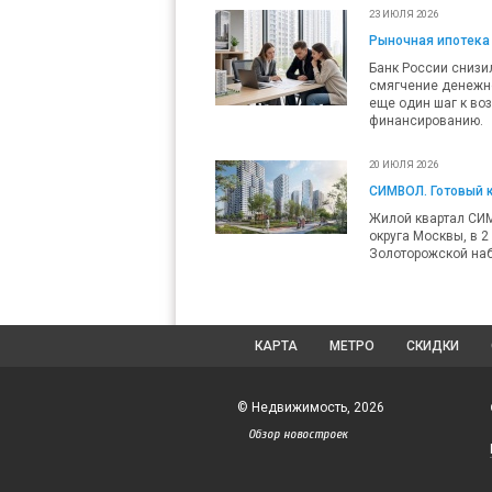
23 ИЮЛЯ 2026
Рыночная ипотека 
Банк России снизил
смягчение денежно
еще один шаг к во
финансированию.
20 ИЮЛЯ 2026
СИМВОЛ. Готовый 
Жилой квартал СИ
округа Москвы, в 2
Золоторожской наб
КАРТА
МЕТРО
СКИДКИ
© Недвижимость, 2026
Обзор новостроек