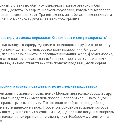
 снизить ставку по обычной рыночной ипотеке реально и без
ьгот. Достаточно закрыть несколько условий, которые выставляет
роцент заметно падает. Причем экономия набегает не копеечная, а
речь о миллионах рублей за весь срок кредита.
квартиру, а сделка сорвалась. Кто виноват и кому возвращать?
одходящую квартиру, ударили с продавцом по рукам о цене - и тут
у внести деньги «в знак серьезности намерений». Ситуация
 что на нее уже никто не обращает внимания. А зря, формулировка,
т этот платеж, решает главный вопрос - вернутся ли вам деньги,
 не так, и какую ответственность понесет продавец, если сорвет
ройки, наконец, подешевели, но не спешите радоваться
ев цены на жилье в новых домах Москвы шли только вверх, и вдруг
 в июле квадратный метр чуть просел. Первая мысль - наконец-то
 присматривать квартиру. Только если разобраться подробнее,
а есть далеко не у всех. Просело в основном то жилье, которое
никогда и не светило купить. А там, где реально покупают квартиры
я вложений, цифры почти не сдвинулись. Разберем детально, что
м.