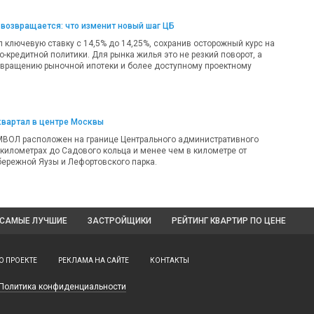
возвращается: что изменит новый шаг ЦБ
 ключевую ставку с 14,5% до 14,25%, сохранив осторожный курс на
-кредитной политики. Для рынка жилья это не резкий поворот, а
звращению рыночной ипотеки и более доступному проектному
квартал в центре Москвы
МВОЛ расположен на границе Центрального административного
 километрах до Садового кольца и менее чем в километре от
ережной Яузы и Лефортовского парка.
САМЫЕ ЛУЧШИЕ
ЗАСТРОЙЩИКИ
РЕЙТИНГ КВАРТИР
ПО ЦЕНЕ
О ПРОЕКТЕ
РЕКЛАМА НА САЙТЕ
КОНТАКТЫ
Политика конфиденциальности