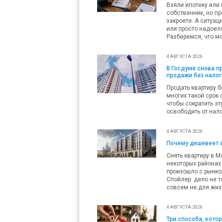
Взяли ипотеку или 
собственник, но пр
закроете. А ситуац
или просто надоело
Разберемся, что мо
4 АВГУСТА 2026
В Госдуме снова 
продажи без налог
Продать квартиру б
многих такой срок 
чтобы сократить эт
освободить от нало
4 АВГУСТА 2026
Почему дешевеет 
Снять квартиру в М
некоторых районах 
произошло с рынко
Спойлер: дело не т
совсем не для жиз
4 АВГУСТА 2026
Три способа, кото