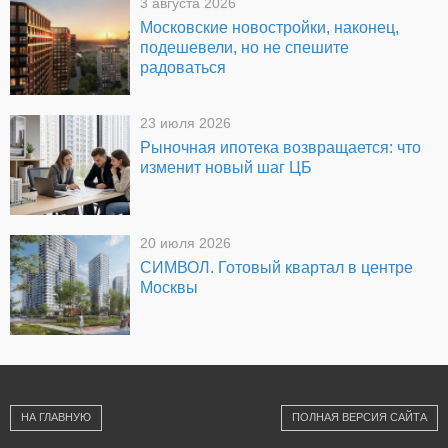
3 августа 2026
Московские новостройки, наконец,
подешевели, но не спешите
радоваться
23 июля 2026
Рыночная ипотека возвращается: что
изменит новый шаг ЦБ
20 июля 2026
СИМВОЛ. Готовый квартал в центре
Москвы
НА ГЛАВНУЮ
ПОЛНАЯ ВЕРСИЯ САЙТА