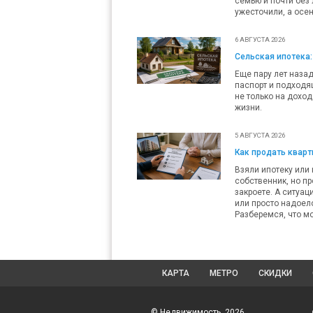
семью и почти без 
ужесточили, а осен
6 АВГУСТА 2026
Сельская ипотека:
Еще пару лет наза
паспорт и подходящ
не только на доход
жизни.
5 АВГУСТА 2026
Как продать кварти
Взяли ипотеку или 
собственник, но пр
закроете. А ситуац
или просто надоело
Разберемся, что мо
КАРТА
МЕТРО
СКИДКИ
© Недвижимость, 2026