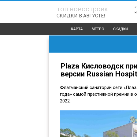
р
топ новостроек
н
СКИДКИ В АВГУСТЕ!
КАРТА
МЕТРО
СКИДКИ
Plaza Кисловодск пр
версии Russian Hospit
Флагманский санаторий сети «Плаз
года» самой престижной премии в об
2022.