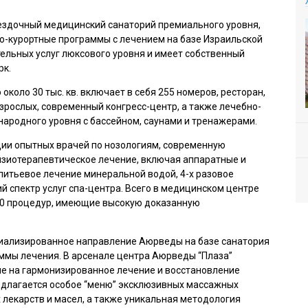
ездочный медицинский санаторий премиального уровня,
о-курортные программы с лечением на базе Израильской
ельных услуг люксового уровня и имеет собственный
рк.
оло 30 тыс. кв. включает в себя 255 номеров, ресторан,
взрослых, современный конгресс-центр, а также лечебно-
ародного уровня с бассейном, саунами и тренажерами.
ии опытных врачей по нозологиям, современную
изиотерапевтическое лечение, включая аппаратные и
итьевое лечение минеральной водой, 4-х разовое
й спектр услуг спа-центра. Всего в медицинском центре
00 процедур, имеющие высокую доказанную
иализированное направление Аюрведы на базе санатория
мы лечения. В арсенале центра Аюрведы “Плаза”
е на гармонизированное лечение и восстановление
едлагается особое “меню” эксклюзивных массажных
 лекарств и масел, а также уникальная методология