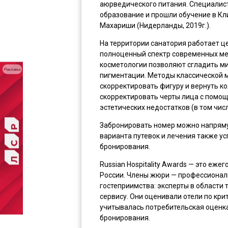
аюрведического питания. Специали
образование и прошли обучение в К
Махариши (Нидерланды, 2019г.).
На территории санатория работает ц
полноценный спектр современных ме
косметологии позволяют сгладить ми
Реклама
пигментации. Методы классической 
скорректировать фигуру и вернуть ко
скорректировать черты лица с помощ
эстетических недостатков (в том чис
Забронировать номер можно напрям
варианта путевок и лечения также у
бронирования.
Russian Hospitality Awards — это еж
России. Члены жюри — профессионалы
гостеприимства: эксперты в области 
сервису. Они оценивали отели по кр
учитывалась потребительская оценка,
бронирования.