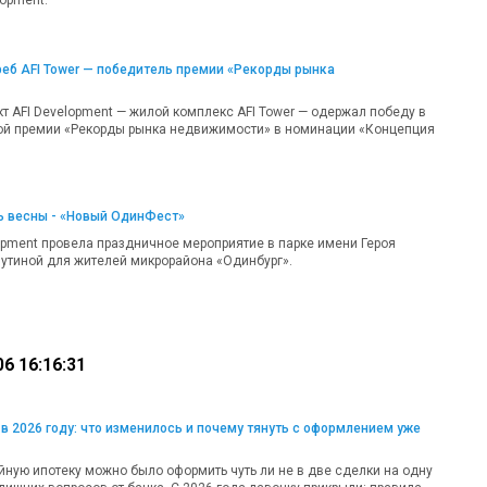
еб AFI Tower — победитель премии «Рекорды рынка
т AFI Development — жилой комплекс AFI Tower — одержал победу в
ой премии «Рекорды рынка недвижимости» в номинации «Концепция
ь весны - «Новый ОдинФест»
lopment провела праздничное мероприятие в парке имени Героя
утиной для жителей микрорайона «Одинбург».
6 16:16:31
в 2026 году: что изменилось и почему тянуть с оформлением уже
ную ипотеку можно было оформить чуть ли не в две сделки на одну