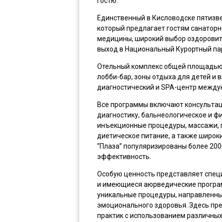
гостю.
Единственный в Кисловодске пятизв
который предлагает гостям санаторн
медицины, широкий выбор оздоровит
выход в Национальный Курортный па
Отельный комплекс общей площадью ок
лобби-бар, зоны отдыха для детей и 
диагностический и SPA-центр междун
Все программы включают консультац
диагностику, бальнеологическое и ф
инъекционные процедуры, массажи, п
диетическое питание, а также широки
“Плаза” популяризированы более 20
эффективность.
Особую ценность представляет спец
и имеющиеся аюрведические програм
уникальные процедуры, направленны
эмоционального здоровья. Здесь пр
практик с использованием различных