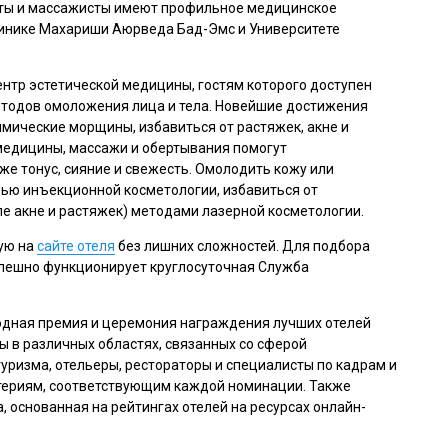
сты и массажисты имеют профильное медицинское
линике Махариши Аюрведа Бад-Эмс и Университете
ентр эстетической медицины, гостям которого доступен
тодов омоложения лица и тела. Новейшие достижения
мические морщины, избавиться от растяжек, акне и
медицины, массажи и обертывания помогут
же тонус, сияние и свежесть. Омолодить кожу или
ью инъекционной косметологии, избавиться от
ле акне и растяжек) методами лазерной косметологии.
ую на
сайте отеля
без лишних сложностей. Для подбора
спешно функционирует круглосуточная Служба
егодная премия и церемония награждения лучших отелей
 в различных областях, связанных со сферой
туризма, отельеры, рестораторы и специалисты по кадрам и
итериям, соответствующим каждой номинации. Также
 основанная на рейтингах отелей на ресурсах онлайн-