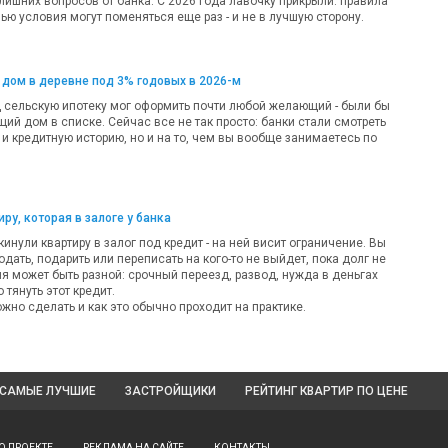
лишних вопросов от банка. С 2026 года лавочку прикрыли: правила
ью условия могут поменяться еще раз - и не в лучшую сторону.
 дом в деревне под 3% годовых в 2026-м
д сельскую ипотеку мог оформить почти любой желающий - были бы
ий дом в списке. Сейчас все не так просто: банки стали смотреть
 и кредитную историю, но и на то, чем вы вообще занимаетесь по
ру, которая в залоге у банка
кинули квартиру в залог под кредит - на ней висит ограничение. Вы
одать, подарить или переписать на кого-то не выйдет, пока долг не
ия может быть разной: срочный переезд, развод, нужда в деньгах
 тянуть этот кредит.
жно сделать и как это обычно проходит на практике.
САМЫЕ ЛУЧШИЕ
ЗАСТРОЙЩИКИ
РЕЙТИНГ КВАРТИР
ПО ЦЕНЕ
О ПРОЕКТЕ
РЕКЛАМА НА САЙТЕ
КОНТАКТЫ