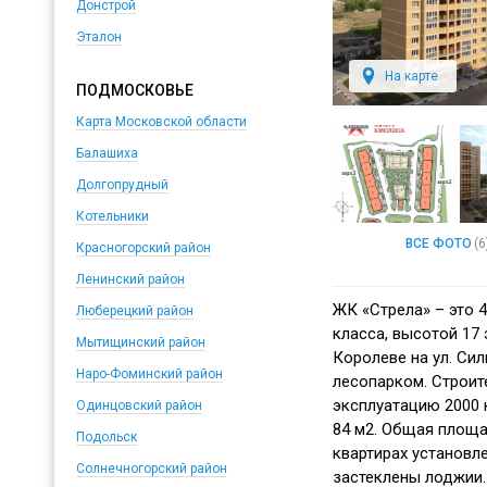
Донстрой
Эталон
На карте
ПОДМОСКОВЬЕ
Карта Московской области
Балашиха
Долгопрудный
Котельники
ВСЕ ФОТО
(6
Красногорский район
Ленинский район
ЖК «Стрела» – это 
Люберецкий район
класса, высотой 17
Мытищинский район
Королеве на ул. Си
Наро-Фоминский район
лесопарком. Строит
эксплуатацию 2000 
Одинцовский район
84 м2. Общая площа
Подольск
квартирах установл
Солнечногорский район
застеклены лоджии.