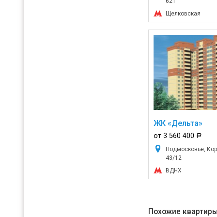
62Т
Щелковская
ЖК «Дельта»
от 3 560 400
a
Подмосковье, Коро
43/12
ВДНХ
Похожие квартиры