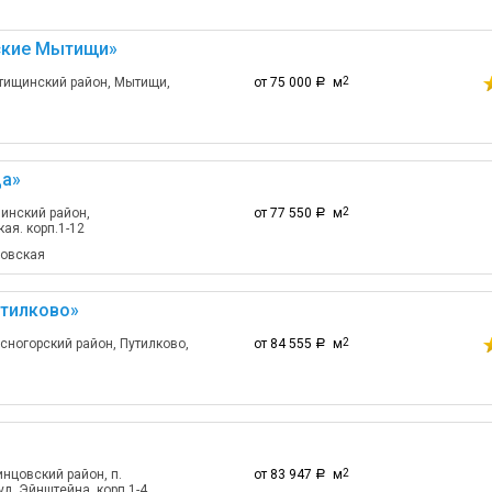
ские Мытищи»
тищинский район, Мытищи,
от 75 000
м
2
a
а»
инский район,
от 77 550
м
2
a
ая. корп.1-12
ловская
тилково»
сногорский район, Путилково,
от 84 555
м
2
a
нцовский район, п.
от 83 947
м
2
a
л. Эйнштейна, корп.1-4