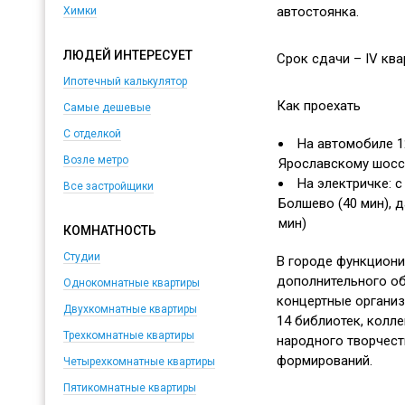
автостоянка.
Химки
ЛЮДЕЙ ИНТЕРЕСУЕТ
Срок сдачи – IV квар
Ипотечный калькулятор
Как проехать
Самые дешевые
С отделкой
На автомобиле 1
Возле метро
Ярославскому шосс
На электричке: с
Все застройщики
Болшево (40 мин), д
мин)
КОМНАТНОСТЬ
Студии
В городе функцион
дополнительного об
Однокомнатные квартиры
концертные организа
Двухкомнатные квартиры
14 библиотек, колл
Трехкомнатные квартиры
народного творчест
формирований.
Четырехкомнатные квартиры
Пятикомнатные квартиры