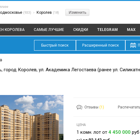
егион
одмосковье
Королев
Изменить
(933)
>
(18)
ЕН КОРОЛЕВА
САМЫЕ ЛУЧШИЕ
СКИДКИ
TELEGRAM
MAX
Быстрый поиск
Расширенный поиск
П
»
 город Королев, ул. Академика Легостаева (ранее ул. Силикатн
Отзывы
(1)
Распечатат
ЦЕНА
1 комн. лот от
4 450 000
руб
2