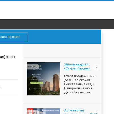
оиск по карте
ая) корп.
Жилой квартал
Реклама
«Сикрет Гарден»
Старт продаж. 3 мин.
до м. Калужская.
Собственные сады.
ь
Панорамные окна.
Двор без машин.
Арт-квартал
Реклама