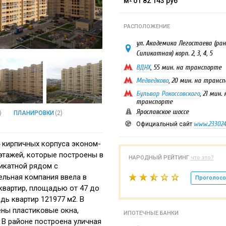
м
от 82 143
руб
РАСПОЛОЖЕНИЕ
ул. Академика Легостаева (ран
Силикатная) корп. 2, 3, 4, 5
ВДНХ
, 55 мин. на транспорте
Медведково
, 20 мин. на транс
Бульвар Рокоссовского
, 21 мин. 
транспорте
Ярославское шоссе
)
ПЛАНИРОВКИ
(2)
www.233024
Официальный сайт
4 кирпичных корпуса эконом-
 этажей, которые построены
в
НАРОДНЫЙ РЕЙТИНГ
что это?
ликатной рядом с
ельная компания ввела в
Проголосо
квартир, площадью от 47 до
дь квартир 121977 м2. В
ены пластиковые окна,
ИПОТЕЧНЫЕ БАНКИ
 В районе построена уличная