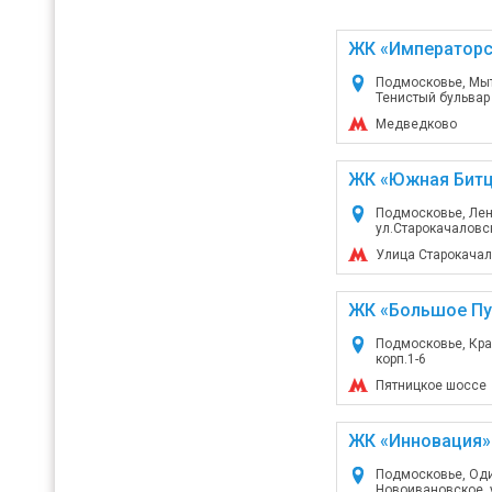
ЖК «Император
Подмосковье, Мы
Тенистый бульвар
Медведково
ЖК «Южная Битц
Подмосковье, Лен
ул.Старокачаловск
Улица Старокача
ЖК «Большое Пу
Подмосковье, Кра
корп.1-6
Пятницкое шоссе
ЖК «Инновация»
Подмосковье, Оди
Новоивановское, у