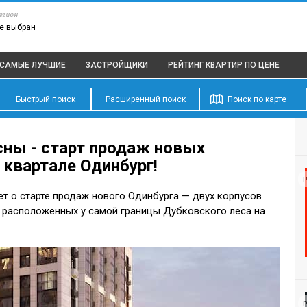
егион
е выбран
САМЫЕ ЛУЧШИЕ
ЗАСТРОЙЩИКИ
РЕЙТИНГ КВАРТИР
ПО ЦЕНЕ
Быстрый поиск
Расширенный поиск
Поиск по карте
сны - старт продаж новых
 квартале Одинбург!
Р
ет о старте продаж нового Одинбурга — двух корпусов
 расположенных у самой границы Дубковского леса на
Р