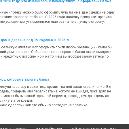
в 2026 году: что изменилось и почему тянуть с оформлением уже
ную ипотеку можно было оформить чуть ли не в две сделки на одну
лишних вопросов от банка. С 2026 года лавочку прикрыли: правила
ью условия могут поменяться еще раз - и не в лучшую сторону.
 дом в деревне под 3% годовых в 2026-м
д сельскую ипотеку мог оформить почти любой желающий - были бы
ий дом в списке. Сейчас все не так просто: банки стали смотреть
 и кредитную историю, но и на то, чем вы вообще занимаетесь по
ру, которая в залоге у банка
кинули квартиру в залог под кредит - на ней висит ограничение. Вы
одать, подарить или переписать на кого-то не выйдет, пока долг не
ия может быть разной: срочный переезд, развод, нужда в деньгах
 тянуть этот кредит.
жно сделать и как это обычно проходит на практике.