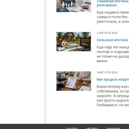
Семейная ипотека 
рискованно
Еще недавно семей
семью и почти без 
ужесточили, а осен
6 АВГУСТА 2026
Сельская ипотека:
Еще пару лет наза
паспорт и подходящ
не только на доход
жизни.
5 АВГУСТА 2026
Как продать кварти
Взяли ипотеку или 
собственник, но пр
закроете. А ситуац
или просто надоело
Разберемся, что мо