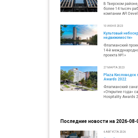
В Тверском районе
более 14 тысяч ра
компании AFI Deve
10 ИЮНЯ 2023
Культовый небоскр
недвижимости»
Флагманский проек
14-й международн
проекта №1»
27 МАРТА 2023
Plaza Кисловодск 
Awards 2022
Флагманский санат
«Открытие года» с
Hospitality Awards 
Последние новости на 2026-08-0
6 АВГУСТА 2026