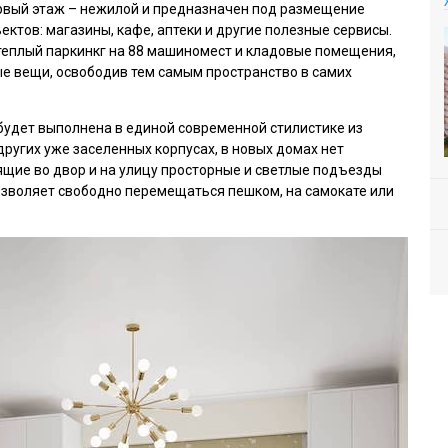
ервый этаж – нежилой и предназначен под размещение
ктов: магазины, кафе, аптеки и другие полезные сервисы.
теплый паркинкг на 88 машиномест и кладовые помещения,
ые вещи, освободив тем самым пространство в самих
будет выполнена в единой современной стилистике из
других уже заселенных корпусах, в новых домах нет
дящие во двор и на улицу просторные и светлые подъезды
озволяет свободно перемещаться пешком, на самокате или