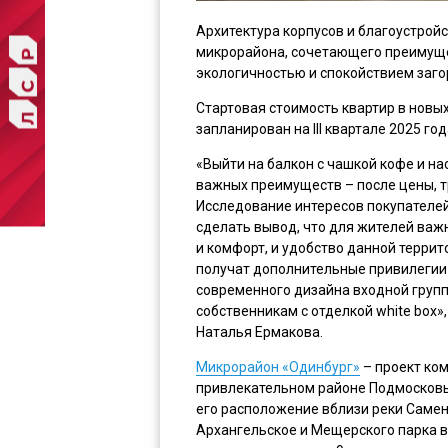
Архитектура корпусов и благоустрой
микрорайона, сочетающего преимуще
экологичностью и спокойствием заго
Стартовая стоимость квартир в новых
запланирован на III квартале 2025 год
«Выйти на балкон с чашкой кофе и н
важных преимуществ – после цены, т
Исследование интересов покупателей
сделать вывод, что для жителей важн
и комфорт, и удобство данной терри
получат дополнительные привилегии 
современного дизайна входной групп
собственникам с отделкой white box»
Наталья Ермакова.
Микрорайон «Одинбург»
– проект ком
привлекательном районе Подмосковь
его расположение вблизи реки Самен
Архангельское и Мещерского парка в