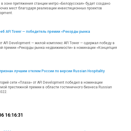
, в зоне притяжения станции метро «Белорусская» будет создано
бочих мест благодаря реализации инвестиционных проектов
lopment.
еб AFI Tower — победитель премии «Рекорды рынка
т AFI Development — жилой комплекс AFI Tower — одержал победу в
ой премии «Рекорды рынка недвижимости» в номинации «Концепция
признан лучшим отелем России по версии Russian Hospitality
орий сети «Плаза» от AFI Development победил в номинации
амой престижной премии в области гостиничного бизнеса Russian
2022.
6 16:16:31