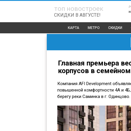
р
топ новостроек
н
СКИДКИ В АВГУСТЕ!
КАРТА
МЕТРО
СКИДКИ
Главная премьера ве
корпусов в семейном
Компания AFI Development объявля
повышенной комфортности 4А и 4Б,
берегу реки Саминка в г. Одинцово.