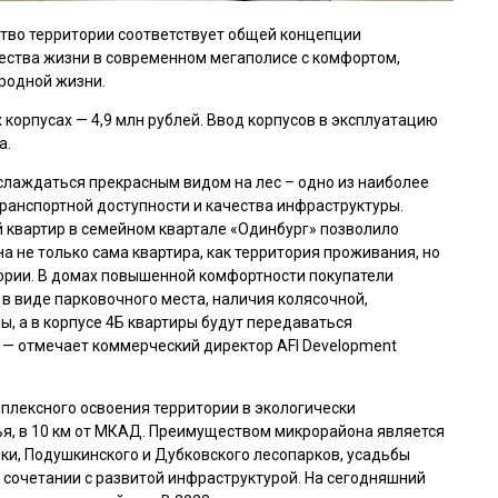
ство территории соответствует общей концепции
ства жизни в современном мегаполисе с комфортом,
родной жизни.
 корпусах — 4,9 млн рублей. Ввод корпусов в эксплуатацию
а.
аслаждаться прекрасным видом на лес – одно из наиболее
ранспортной доступности и качества инфраструктуры.
 квартир в семейном квартале «Одинбург» позволило
а не только сама квартира, как территория проживания, но
тории. В домах повышенной комфортности покупатели
в виде парковочного места, наличия колясочной,
ы, а в корпусе 4Б квартиры будут передаваться
, — отмечает коммерческий директор AFI Development
плексного освоения территории в экологически
я, в 10 км от МКАД. Преимуществом микрорайона является
ки, Подушкинского и Дубковского лесопарков, усадьбы
 сочетании с развитой инфраструктурой. На сегодняшний