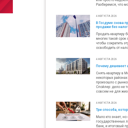
Разберемся, что мо
4 АВГУСТА 2026
В Госдуме снова 
продажи без налог
Продать квартиру б
многих такой срок 
чтобы сократить эт
освободить от нало
4 АВГУСТА 2026
Почему дешевеет 
Снять квартиру в М
некоторых районах 
произошло с рынко
Спойлер: дело не т
совсем не для жиз
4 АВГУСТА 2026
Три способа, кото
Мало кто знает, но
государственных л
банк, и итоговый п