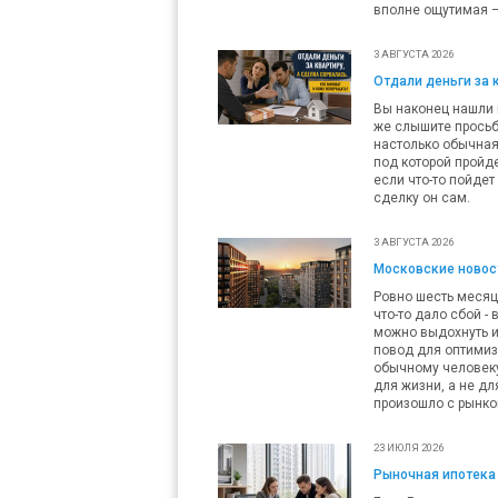
вполне ощутимая — 
3 АВГУСТА 2026
Отдали деньги за 
Вы наконец нашли п
же слышите просьб
настолько обычная,
под которой пройде
если что-то пойдет
сделку он сам.
3 АВГУСТА 2026
Московские новост
Ровно шесть месяц
что-то дало сбой -
можно выдохнуть и
повод для оптимизм
обычному человеку 
для жизни, а не дл
произошло с рынко
23 ИЮЛЯ 2026
Рыночная ипотека 