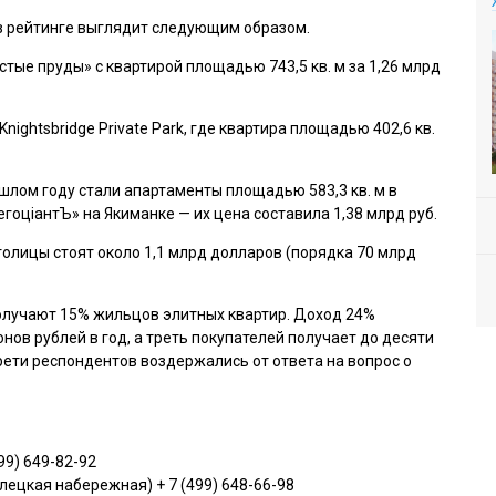
в рейтинге выглядит следующим образом.
тые пруды» с квартирой площадью 743,5 кв. м за 1,26 млрд
ightsbridge Private Park, где квартира площадью 402,6 кв.
лом году стали апартаменты площадью 583,3 кв. м в
оцiантЪ» на Якиманке — их цена составила 1,38 млрд руб.
толицы стоят около 1,1 млрд долларов (порядка 70 млрд
олучают 15% жильцов элитных квартир. Доход 24%
ов рублей в год, а треть покупателей получает до десяти
рети респондентов воздержались от ответа на вопрос о
99) 649-82-92
елецкая набережная) + 7 (499) 648-66-98