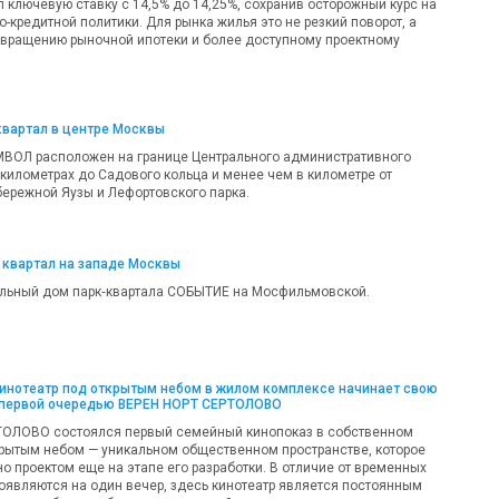
 ключевую ставку с 14,5% до 14,25%, сохранив осторожный курс на
-кредитной политики. Для рынка жилья это не резкий поворот, а
звращению рыночной ипотеки и более доступному проектному
квартал в центре Москвы
МВОЛ расположен на границе Центрального административного
 километрах до Садового кольца и менее чем в километре от
ережной Яузы и Лефортовского парка.
 квартал на западе Москвы
льный дом парк‑квартала СОБЫТИЕ на Мосфильмовской.
кинотеатр под открытым небом в жилом комплексе начинает свою
 первой очередью ВЕРЕН НОРТ СЕРТОЛОВО
ТОЛОВО состоялся первый семейный кинопоказ в собственном
крытым небом — уникальном общественном пространстве, которое
о проектом еще на этапе его разработки. В отличие от временных
появляются на один вечер, здесь кинотеатр является постоянным