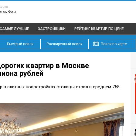
егион
е выбран
САМЫЕ ЛУЧШИЕ
ЗАСТРОЙЩИКИ
РЕЙТИНГ КВАРТИР
ПО ЦЕНЕ
Быстрый поиск
Расширенный поиск
Поиск по карте
орогих квартир в Москве
лиона рублей
Р
р в элитных новостройках столицы стоил в среднем 758
Р