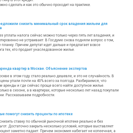
жно сделать и как это обычно проходит на практике.
предложили снизить минимальный срок владения жильем для
а
ез уплаты налога сейчас можно только через пять лет владения, и
откровенно не устраивает. В Госдуме снова подняли вопрос о том,
у планку. Причем депутат идет дальше и предлагает вовсе
га тех, кто продает унаследованное жилье.
аренда квартир в Москве. Объяснение экспертов
оскве в этом году стало реально дешевле, и это не случайность. В
цены упали почти на 40% всего за полгода. Разбираемся, что
м аренды и где сейчас проще всего найти доступное жилье.
олько в сезоне, а в квартирах, которые несколько лет назад покупали
ни. Рассказываем подробности.
рые помогут снизить проценты по ипотеке
 снизить ставку по обычной рыночной ипотеке реально и без
ьгот. Достаточно закрыть несколько условий, которые выставляет
роцент заметно падает. Причем экономия набегает не копеечная, а