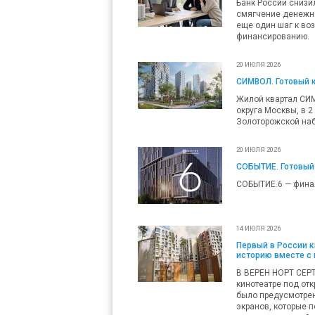
Банк России снизил
смягчение денежно
еще один шаг к во
финансированию.
20 ИЮЛЯ 2026
СИМВОЛ. Готовый 
Жилой квартал СИ
округа Москвы, в 2
Золоторожской наб
20 ИЮЛЯ 2026
СОБЫТИЕ. Готовый
СОБЫТИЕ.6 — фина
14 ИЮЛЯ 2026
Первый в России 
историю вместе с
В ВЕРЕН НОРТ СЕР
кинотеатре под от
было предусмотрен
экранов, которые 