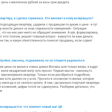
речь о миллионах рублей за весь срок кредита.
квартиру, а сделка сорвалась. Кто виноват и кому возвращать?
одходящую квартиру, ударили с продавцом по рукам о цене - и тут
у внести деньги «в знак серьезности намерений». Ситуация
 что на нее уже никто не обращает внимания. А зря, формулировка,
т этот платеж, решает главный вопрос - вернутся ли вам деньги,
 не так, и какую ответственность понесет продавец, если сорвет
ройки, наконец, подешевели, но не спешите радоваться
ев цены на жилье в новых домах Москвы шли только вверх, и вдруг
 в июле квадратный метр чуть просел. Первая мысль - наконец-то
 присматривать квартиру. Только если разобраться подробнее,
а есть далеко не у всех. Просело в основном то жилье, которое
никогда и не светило купить. А там, где реально покупают квартиры
я вложений, цифры почти не сдвинулись. Разберем детально, что
м.
возвращается: что изменит новый шаг ЦБ