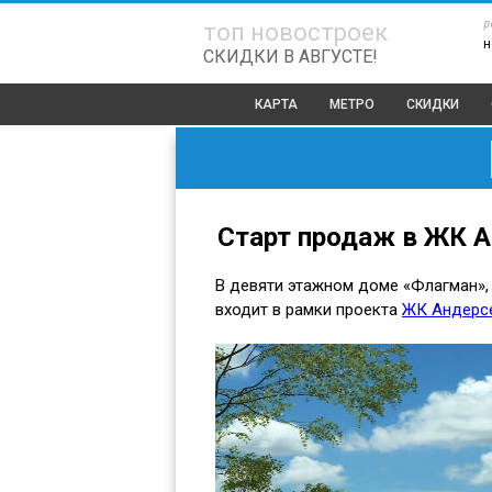
р
топ новостроек
н
СКИДКИ В АВГУСТЕ!
КАРТА
МЕТРО
СКИДКИ
Старт продаж в ЖК 
В девяти этажном доме «Флагман»,
входит в рамки проекта
ЖК Андерс