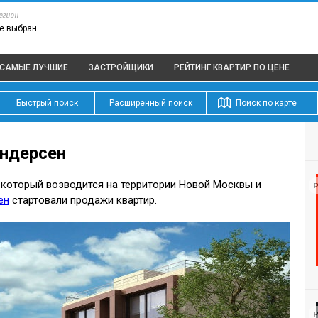
егион
е выбран
САМЫЕ ЛУЧШИЕ
ЗАСТРОЙЩИКИ
РЕЙТИНГ КВАРТИР
ПО ЦЕНЕ
Быстрый поиск
Расширенный поиск
Поиск по карте
Андерсен
 который возводится на территории Новой Москвы и
Р
ен
стартовали продажи квартир.
Р