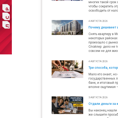
многих такой срок 
чтобы сократить эт
освободить от нало
4 АВГУСТА 2026
Почему дешевеет 
Снять квартиру в М
некоторых районах 
произошло с рынко
Спойлер: дело не т
совсем не для жиз
4 АВГУСТА 2026
Три способа, кото
Мало кто знает, но
государственных л
банк, и итоговый п
вполне ощутимая — 
3 АВГУСТА 2026
Отдали деньги за 
Вы наконец нашли п
же слышите просьб