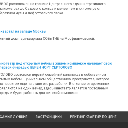
МВОЛ расположен на границе Центрального административного
 километрах до Садового кольца и менее чем в километре от
ережной Яузы и Лефортовского парка.
 квартал на западе Москвы
льный дом парк‑квартала СОБЫТИЕ на Мосфильмовской.
кинотеатр под открытым небом в жилом комплексе начинает свою
 первой очередью ВЕРЕН НОРТ СЕРТОЛОВО
ТОЛОВО состоялся первый семейный кинопоказ в собственном
крытым небом — уникальном общественном пространстве, которое
о проектом еще на этапе его разработки. В отличие от временных
появляются на один вечер, здесь кинотеатр является постоянным
реды и будет работать для жителей комплекса.
САМЫЕ ЛУЧШИЕ
ЗАСТРОЙЩИКИ
РЕЙТИНГ КВАРТИР
ПО ЦЕНЕ