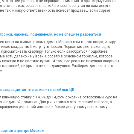
 что на нее уже никто не обращает внимания. А зря, формулировка,
т этот платеж, решает главный вопрос - вернутся ли вам деньги,
 не так, и какую ответственность понесет продавец, если сорвет
ройки, наконец, подешевели, но не спешите радоваться
ев цены на жилье в новых домах Москвы шли только вверх, и вдруг
 в июле квадратный метр чуть просел. Первая мысль - наконец-то
 присматривать квартиру. Только если разобраться подробнее,
а есть далеко не у всех. Просело в основном то жилье, которое
никогда и не светило купить. А там, где реально покупают квартиры
я вложений, цифры почти не сдвинулись. Разберем детально, что
м.
возвращается: что изменит новый шаг ЦБ
 ключевую ставку с 14,5% до 14,25%, сохранив осторожный курс на
-кредитной политики. Для рынка жилья это не резкий поворот, а
звращению рыночной ипотеки и более доступному проектному
квартал в центре Москвы