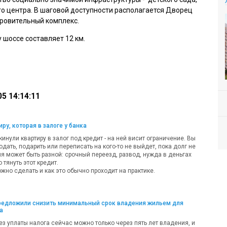
о центра. В шаговой доступности располагается Дворец
оровительный комплекс.
 шоссе составляет 12 км.
5 14:14:11
ру, которая в залоге у банка
кинули квартиру в залог под кредит - на ней висит ограничение. Вы
одать, подарить или переписать на кого-то не выйдет, пока долг не
ия может быть разной: срочный переезд, развод, нужда в деньгах
 тянуть этот кредит.
жно сделать и как это обычно проходит на практике.
предложили снизить минимальный срок владения жильем для
а
ез уплаты налога сейчас можно только через пять лет владения, и