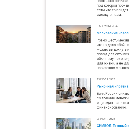
настолько обычная,
под которой пройде
если что-то пойдет
сделку он сам.
3 АВГУСТА 2026
Московские новост
Ровно шесть месяц
что-то дало сбой -
можно выдохнуть и
повод для оптимизм
обычному человеку 
для жизни, а не дл
произошло с рынко
23 ИЮЛЯ 2026
Рыночная ипотека 
Банк России снизил
смягчение денежно
еще один шаг к во
финансированию.
20 ИЮЛЯ 2026
СИМВОЛ. Готовый 