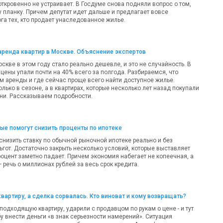
откровенно не устраивает. В Госдуме снова подняли вопрос о том,
у планку. Причем депутат идет дальше и предлагает вовсе
га тех, кто продает унаследованное жилье.
аренда квартир в Москве. Объяснение экспертов
оскве в этом году стало реально дешевле, и это не случайность. В
цены упали почти на 40% всего за полгода. Разбираемся, что
м аренды и где сейчас проще всего найти доступное жилье.
олько в сезоне, а в квартирах, которые несколько лет назад покупали
ни. Рассказываем подробности.
рые помогут снизить проценты по ипотеке
 снизить ставку по обычной рыночной ипотеке реально и без
ьгот. Достаточно закрыть несколько условий, которые выставляет
роцент заметно падает. Причем экономия набегает не копеечная, а
речь о миллионах рублей за весь срок кредита.
квартиру, а сделка сорвалась. Кто виноват и кому возвращать?
одходящую квартиру, ударили с продавцом по рукам о цене - и тут
у внести деньги «в знак серьезности намерений». Ситуация