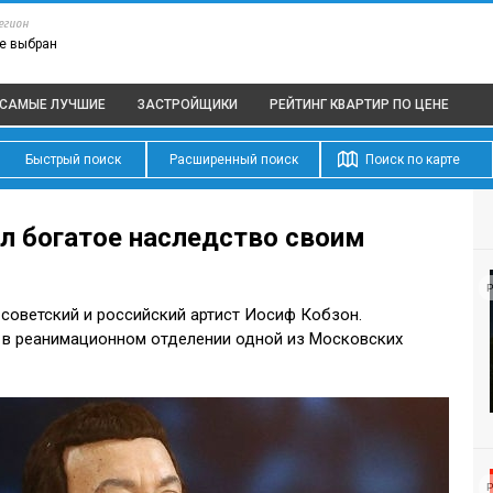
егион
е выбран
САМЫЕ ЛУЧШИЕ
ЗАСТРОЙЩИКИ
РЕЙТИНГ КВАРТИР
ПО ЦЕНЕ
Быстрый поиск
Расширенный поиск
Поиск по карте
л богатое наследство своим
Р
и советский и российский артист Иосиф Кобзон.
 в реанимационном отделении одной из Московских
Р