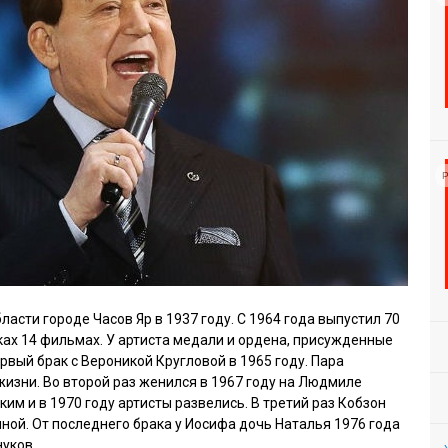
Р
асти городе Часов Яр в 1937 году. С 1964 года выпустил 70
ках 14 фильмах. У артиста медали и ордена, присужденные
ервый брак с Вероникой Кругловой в 1965 году. Пара
жизни. Во второй раз женился в 1967 году на Людмиле
ким и в 1970 году артисты развелись. В третий раз Кобзон
ной. От последнего брака у Иосифа дочь Наталья 1976 года
нуков.