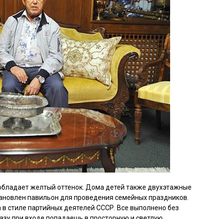
еобладает желтый оттенок. Дома детей также двухэтажные
становлен павильон для проведения семейных праздников.
 в стиле партийных деятелей СССР. Все выполнено без
разу при входе попадаешь в просторную и светлую