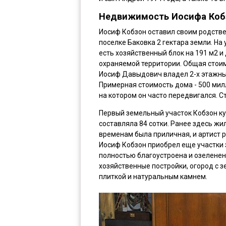
Недвижимость Иосифа Коб
Иосиф Кобзон оставил своим родств
поселке Баковка 2 гектара земли. На 
есть хозяйственный блок на 191 м2 и
охраняемой территории. Общая стои
Иосиф Давыдович владел 2-х этажны
Примерная стоимость дома - 500 мил
на котором он часто передвигался. 
Первый земельный участок Кобзон ку
составляла 84 сотки. Ранее здесь ж
временам была приличная, и артист р
Иосиф Кобзон приобрел еще участки 
полностью благоустроена и озеленен
хозяйственные постройки, огород с
плиткой и натуральным камнем.