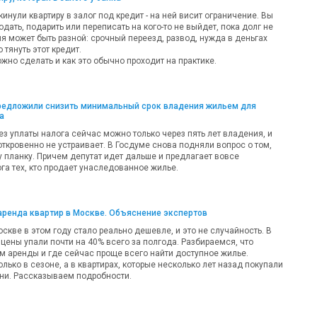
кинули квартиру в залог под кредит - на ней висит ограничение. Вы
одать, подарить или переписать на кого-то не выйдет, пока долг не
ия может быть разной: срочный переезд, развод, нужда в деньгах
 тянуть этот кредит.
жно сделать и как это обычно проходит на практике.
предложили снизить минимальный срок владения жильем для
а
ез уплаты налога сейчас можно только через пять лет владения, и
откровенно не устраивает. В Госдуме снова подняли вопрос о том,
у планку. Причем депутат идет дальше и предлагает вовсе
га тех, кто продает унаследованное жилье.
аренда квартир в Москве. Объяснение экспертов
оскве в этом году стало реально дешевле, и это не случайность. В
цены упали почти на 40% всего за полгода. Разбираемся, что
м аренды и где сейчас проще всего найти доступное жилье.
олько в сезоне, а в квартирах, которые несколько лет назад покупали
ни. Рассказываем подробности.