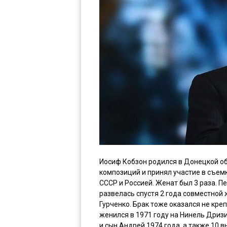
Иосиф Кобзон родился в Донецкой обл
композиций и принял участие в съем
СССР и Россией. Женат был 3 раза. П
развелась спустя 2 года совместной 
Гурченко. Брак тоже оказался не креп
женился в 1971 году на Нинель Дризи
и сын Андрей 1974 года, а также 10 в