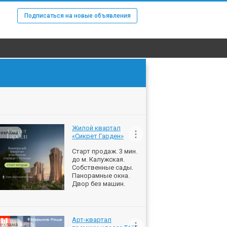
Подписаться на новые объявления
Жилой квартал
еклама
«Сикрет Гарден»
Старт продаж. 3 мин.
до м. Калужская.
Собственные сады.
Панорамные окна.
Двор без машин.
Арт-квартал
еклама