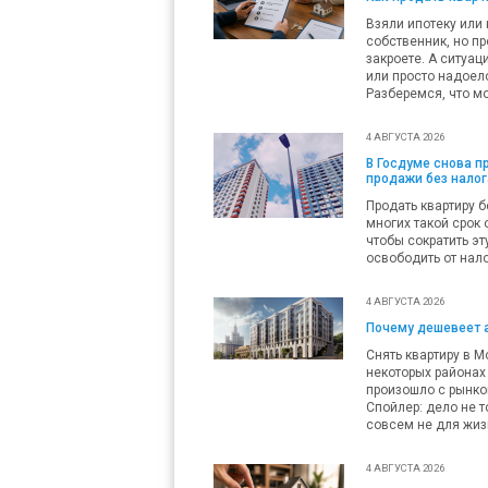
Взяли ипотеку или 
собственник, но пр
закроете. А ситуац
или просто надоело
Разберемся, что мо
4 АВГУСТА 2026
В Госдуме снова 
продажи без налог
Продать квартиру б
многих такой срок 
чтобы сократить эт
освободить от нало
4 АВГУСТА 2026
Почему дешевеет 
Снять квартиру в М
некоторых районах 
произошло с рынко
Спойлер: дело не т
совсем не для жиз
4 АВГУСТА 2026