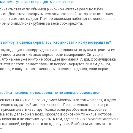
рые помогут снизить проценты по ипотеке
 снизить ставку по обычной рыночной ипотеке реально и без
ьгот. Достаточно закрыть несколько условий, которые выставляет
роцент заметно падает. Причем экономия набегает не копеечная, а
речь о миллионах рублей за весь срок кредита.
квартиру, а сделка сорвалась. Кто виноват и кому возвращать?
одходящую квартиру, ударили с продавцом по рукам о цене - и тут
у внести деньги «в знак серьезности намерений». Ситуация
 что на нее уже никто не обращает внимания. А зря, формулировка,
т этот платеж, решает главный вопрос - вернутся ли вам деньги,
 не так, и какую ответственность понесет продавец, если сорвет
ройки, наконец, подешевели, но не спешите радоваться
ев цены на жилье в новых домах Москвы шли только вверх, и вдруг
 в июле квадратный метр чуть просел. Первая мысль - наконец-то
 присматривать квартиру. Только если разобраться подробнее,
а есть далеко не у всех. Просело в основном то жилье, которое
никогда и не светило купить. А там, где реально покупают квартиры
я вложений, цифры почти не сдвинулись. Разберем детально, что
м.