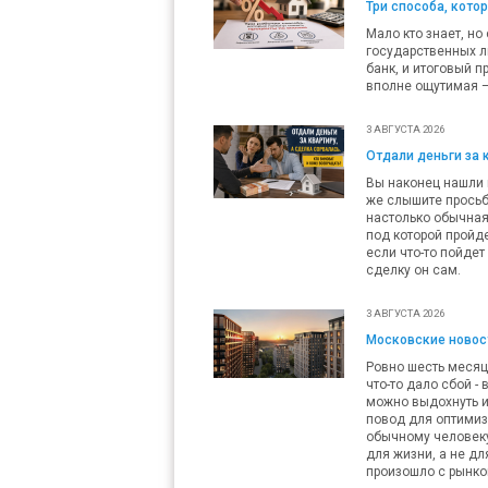
Три способа, кото
Мало кто знает, но
государственных л
банк, и итоговый п
вполне ощутимая — 
3 АВГУСТА 2026
Отдали деньги за 
Вы наконец нашли п
же слышите просьб
настолько обычная,
под которой пройде
если что-то пойдет
сделку он сам.
3 АВГУСТА 2026
Московские новост
Ровно шесть месяц
что-то дало сбой -
можно выдохнуть и
повод для оптимизм
обычному человеку 
для жизни, а не дл
произошло с рынко